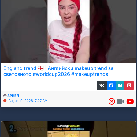
England trend 🏴󠁧󠁢󠁥󠁮󠁧󠁿 | Английски makeup trend за
световното #worldcup2026 #makeuptrends
АРИЕЛ
August 9, 2026, 7:07 AM