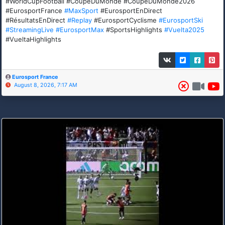
#WorldCupFootball #CoupeDuMonde #CoupeDuMonde2026
#EurosportFrance
#MaxSport
#EurosportEnDirect
#RésultatsEnDirect
#Replay
#EurosportCyclisme
#EurosportSki
#StreamingLive
#EurosportMax
#SportsHighlights
#Vuelta2025
#VueltaHighlights
Eurosport France
August 8, 2026, 7:17 AM