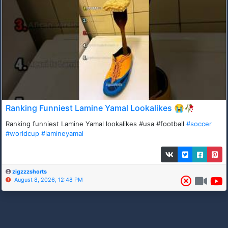
Ranking Funniest Lamine Yamal Lookalikes 😭🥀
Ranking funniest Lamine Yamal lookalikes #usa #football
#soccer
#worldcup
#lamineyamal
zigzzzshorts
August 8, 2026, 12:48 PM