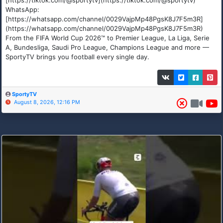
[https://tiktok.com/@sportytv](https://tiktok.com/@sportytv)
WhatsApp:
[https://whatsapp.com/channel/0029VajpMp48PgsK8J7F5m3R]
(https://whatsapp.com/channel/0029VajpMp48PgsK8J7F5m3R)
From the FIFA World Cup 2026™ to Premier League, La Liga, Serie
A, Bundesliga, Saudi Pro League, Champions League and more —
SportyTV brings you football every single day.
SportyTV
August 8, 2026, 12:16 PM