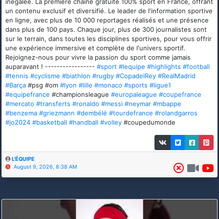
inégalée. La première chaîne gratuite 100% sport en France, offrant
un contenu exclusif et diversifié. Le leader de l'information sportive
en ligne, avec plus de 10 000 reportages réalisés et une présence
dans plus de 100 pays. Chaque jour, plus de 300 journalistes sont
sur le terrain, dans toutes les disciplines sportives, pour vous offrir
une expérience immersive et complète de l'univers sportif.
Rejoignez-nous pour vivre la passion du sport comme jamais
auparavant ! -----------------
#sport
#lequipe
#highlights
#football
#tennis
#cyclisme
#biathlon
#rugby
#CopadelRey
#RealMadrid
#Barça
#psg #om
#lyon
#lille
#monaco
#sports
#ligue1
#equipefrance
#championsleague
#europaleague
#coupefrance
#mercato
#transferts
#ronaldo
#messi
#neymar
#mbappe
#benzema
#griezmann
#dembélé
#tourdefrance
#rolandgarros
#jo2024
#basketball
#handball
#volley
#coupedumonde
L'ÉQUIPE
August 9, 2026, 8:38 AM