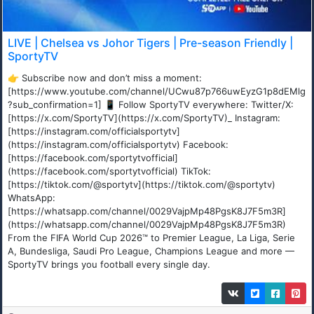
LIVE | Chelsea vs Johor Tigers | Pre-season Friendly |
SportyTV
👉 Subscribe now and don’t miss a moment:
[https://www.youtube.com/channel/UCwu87p766uwEyzG1p8dEMlg
?sub_confirmation=1] 📱 Follow SportyTV everywhere: Twitter/X:
[https://x.com/SportyTV](https://x.com/SportyTV)_ Instagram:
[https://instagram.com/officialsportytv]
(https://instagram.com/officialsportytv) Facebook:
[https://facebook.com/sportytvofficial]
(https://facebook.com/sportytvofficial) TikTok:
[https://tiktok.com/@sportytv](https://tiktok.com/@sportytv)
WhatsApp:
[https://whatsapp.com/channel/0029VajpMp48PgsK8J7F5m3R]
(https://whatsapp.com/channel/0029VajpMp48PgsK8J7F5m3R)
From the FIFA World Cup 2026™ to Premier League, La Liga, Serie
A, Bundesliga, Saudi Pro League, Champions League and more —
SportyTV brings you football every single day.