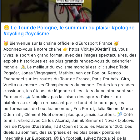
😁 Le Tour de Pologne, le summum du plaisir #pologne
#cycling #cyclisme
🥳 Bienvenue sur la chaîne officielle d’Eurosport France 🥳
Abonnez-vous à notre chaîne 👉 https://bit.ly/3OetlmT Ici, vous
vivez le sport en grand format, avec des images spectaculaires, des
exploits historiques et les plus grands rendez-vous du calendrier
mondial. 🚴 Le meilleur du cyclisme mondial est ici : suivez Tadej
Pogačar, Jonas Vingegaard, Mathieu van der Poel ou Remco
Evenepoel sur les routes du Tour de France, Paris‑Roubaix, Giro,
Vuelta ou encore les Championnats du monde. Toutes les grandes
classiques, les étapes de légende et les stars du peloton sont sur
Eurosport. 🎿 N'oubliez pas la saison des sports d’hiver : du
biathlon au ski alpin en passant par le fond et le nordique, les
performances de Lou Jeanmonnot, Eric Perrot, Julia Simon, Marco
Odermatt, Clément Noël seront plus que jamais scrutées. 🎾 Côté
tennis, vibrez avec Carlos Alcaraz, Jannik Sinner et Novak Djokovic
lors de l’Open d’Australie, l’US Open et tous les Masters 1000. Des
duels au sommet, des surprises et les plus beaux points en
intégralité sur Eurosport. ⚽️ En football, suivez l'actualité de la