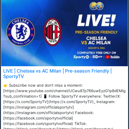
LIVE | Chelsea vs AC Milan | Pre-season Friendly |
SportyTV
👉 Subscribe now and don’t miss a moment:
[https://www.youtube.com/channel/UCwu87p766uwEyzG1p8dEMlg
?sub_confirmation=1] 📱 Follow SportyTV everywhere: Twitter/X:
[https://x.com/SportyTV](https://x.com/SportyTV)_ Instagram:
[https://instagram.com/officialsportytv]
(https://instagram.com/officialsportytv) Facebook:
[https://facebook.com/sportytvofficial]
(https://facebook.com/sportytvofficial) TikTok: