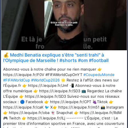
💰 Medhi Benatia explique s'être "senti trahi" à
l'Olympique de Marseille ! #shorts #om #football
Abonnez-vous à notre chaîne pour ne rien manquer 👉
https://l.lequipe.fr/F0V #FIFAWorldCupOnYT
#CoupeduMonde
#FIFAWorldCup
#WorldCup2026
🌟 Restez à l'affût des news sur
l'Équipe.fr 👉 https://l.lequipe.fr/Jmf 📲 Abonnez-vous à notre
offre numérique 👉 https://l.lequipe.fr/SD3 📺 Regardez La chaîne
L'Équipe 👉 https://l.lequipe.fr/SD3 Suivez-nous sur nos réseaux
sociaux : 🔵 Facebook 👉 https://l.lequipe.fr/CPT 🍇Tiktok 👉
https://l.lequipe.fr/caK 🐦 X👉 https://l.lequipe.fr/m51 📸 Instagram
👉 https://l.lequipe.fr/oba 👻 Snapchat 👉 https://l.lequipe.fr/RdM
🎮 Twitch 👉 https://l.lequipe.fr/lLj ---------- L'Équipe, c'est : Le
premier titre d'information sportive en France, avec une couverture