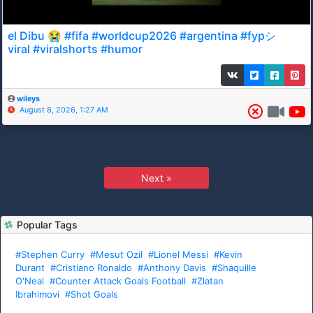
el Dibu 😭 #fifa #worldcup2026 #argentina #fypシ゚
viral #viralshorts #humor
wileys
August 8, 2026, 1:27 AM
Next »
Popular Tags
#Stephen Curry
#Mesut Ozil
#Lionel Messi
#Kevin
Durant
#Cristiano Ronaldo
#Anthony Davis
#Shaquille
O'Neal
#Counter Attack Goals Football
#Zlatan
Ibrahimovi
#Shot Goals