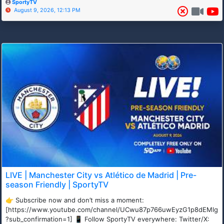
SportyTV
August 9, 2026, 12:13 PM
LIVE | Manchester City vs Atlético de Madrid | Pre-
season Friendly | SportyTV
👉 Subscribe now and don’t miss a moment:
[https://www.youtube.com/channel/UCwu87p766uwEyzG1p8dEMlg
?sub_confirmation=1] 📱 Follow SportyTV everywhere: Twitter/X: