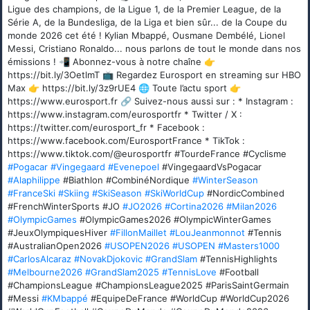
Ligue des champions, de la Ligue 1, de la Premier League, de la
Série A, de la Bundesliga, de la Liga et bien sûr... de la Coupe du
monde 2026 cet été ! Kylian Mbappé, Ousmane Dembélé, Lionel
Messi, Cristiano Ronaldo... nous parlons de tout le monde dans nos
émissions ! 📲 Abonnez-vous à notre chaîne 👉
https://bit.ly/3OetlmT 📺 Regardez Eurosport en streaming sur HBO
Max 👉 https://bit.ly/3z9rUE4 🌐 Toute l’actu sport 👉
https://www.eurosport.fr 🔗 Suivez-nous aussi sur : * Instagram :
https://www.instagram.com/eurosportfr * Twitter / X :
https://twitter.com/eurosport_fr * Facebook :
https://www.facebook.com/EurosportFrance * TikTok :
https://www.tiktok.com/@eurosportfr #TourdeFrance #Cyclisme
#Pogacar
#Vingegaard
#Evenepoel
#VingegaardVsPogacar
#Alaphilippe
#Biathlon #CombinéNordique
#WinterSeason
#FranceSki
#Skiing
#SkiSeason
#SkiWorldCup
#NordicCombined
#FrenchWinterSports #JO
#JO2026
#Cortina2026
#Milan2026
#OlympicGames
#OlympicGames2026 #OlympicWinterGames
#JeuxOlympiquesHiver
#FillonMaillet
#LouJeanmonnot
#Tennis
#AustralianOpen2026
#USOPEN2026
#USOPEN
#Masters1000
#CarlosAlcaraz
#NovakDjokovic
#GrandSlam
#TennisHighlights
#Melbourne2026
#GrandSlam2025
#TennisLove
#Football
#ChampionsLeague #ChampionsLeague2025 #ParisSaintGermain
#Messi
#KMbappé
#EquipeDeFrance #WorldCup #WorldCup2026