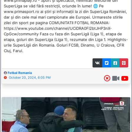
www.primaplay.ro - Sport și spectacol, nelimitat! Meciurile din
SuperLiga se văd fără restricții, oriunde în lume! 🌐 Pe
www.primasport.ro ai știri și informații la zi din SuperLiga României,
dar și din cele mai mari campionate ale Europei. Urmareste stirile
zilei din sport pe pagina COMUNITATII FOTBAL ROMANIA:
https://www.youtube.com/channel/UCiDRA0Fl2btJHP3nX-
CpGcw/community Faza cu faza din SuperLigă (Liga 1), etapa de
etapa, goluri din SuperLiga (Liga 1), rezumate din Liga 1. Highlights-
urile SuperLigii din Romania. Goluri FCSB, Dinamo, U Craiova, CFR
Cluj, Farul.
Fotbal Romania
October 20, 2024, 6:05 PM