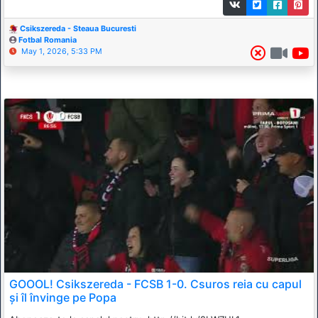
Csikszereda - Steaua Bucuresti
Fotbal Romania
May 1, 2026, 5:33 PM
GOOOL! Csikszereda - FCSB 1-0. Csuros reia cu capul
și îl învinge pe Popa