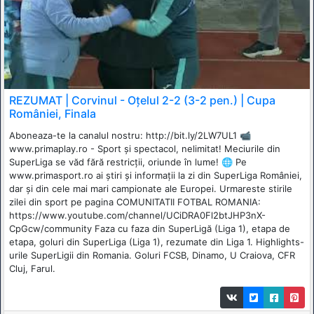
REZUMAT | Corvinul - Oțelul 2-2 (3-2 pen.) | Cupa
României, Finala
Aboneaza-te la canalul nostru: http://bit.ly/2LW7UL1 📹
www.primaplay.ro - Sport și spectacol, nelimitat! Meciurile din
SuperLiga se văd fără restricții, oriunde în lume! 🌐 Pe
www.primasport.ro ai știri și informații la zi din SuperLiga României,
dar și din cele mai mari campionate ale Europei. Urmareste stirile
zilei din sport pe pagina COMUNITATII FOTBAL ROMANIA:
https://www.youtube.com/channel/UCiDRA0Fl2btJHP3nX-
CpGcw/community Faza cu faza din SuperLigă (Liga 1), etapa de
etapa, goluri din SuperLiga (Liga 1), rezumate din Liga 1. Highlights-
urile SuperLigii din Romania. Goluri FCSB, Dinamo, U Craiova, CFR
Cluj, Farul.