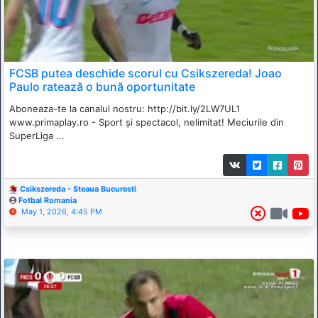
FCSB putea deschide scorul cu Csikszereda! Joao
Paulo ratează o bună oportunitate
Aboneaza-te la canalul nostru: http://bit.ly/2LW7UL1
www.primaplay.ro - Sport și spectacol, nelimitat! Meciurile din
SuperLiga ...
Csikszereda - Steaua Bucuresti
Fotbal Romania
May 1, 2026, 4:45 PM