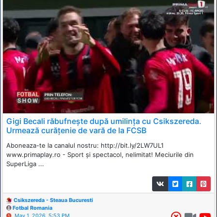
Gigi Becali răbufnește după umilința cu Csikszereda.
Urmează curățenie de vară de la FCSB
Aboneaza-te la canalul nostru: http://bit.ly/2LW7UL1
www.primaplay.ro - Sport și spectacol, nelimitat! Meciurile din
SuperLiga ...
Csikszereda - Steaua Bucuresti
Fotbal Romania
May 1, 2026, 5:53 PM