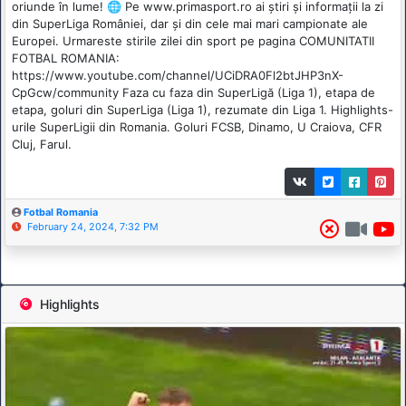
oriunde în lume! 🌐 Pe www.primasport.ro ai știri și informații la zi
din SuperLiga României, dar și din cele mai mari campionate ale
Europei. Urmareste stirile zilei din sport pe pagina COMUNITATII
FOTBAL ROMANIA:
https://www.youtube.com/channel/UCiDRA0Fl2btJHP3nX-
CpGcw/community Faza cu faza din SuperLigă (Liga 1), etapa de
etapa, goluri din SuperLiga (Liga 1), rezumate din Liga 1. Highlights-
urile SuperLigii din Romania. Goluri FCSB, Dinamo, U Craiova, CFR
Cluj, Farul.
Fotbal Romania
February 24, 2024, 7:32 PM
Highlights