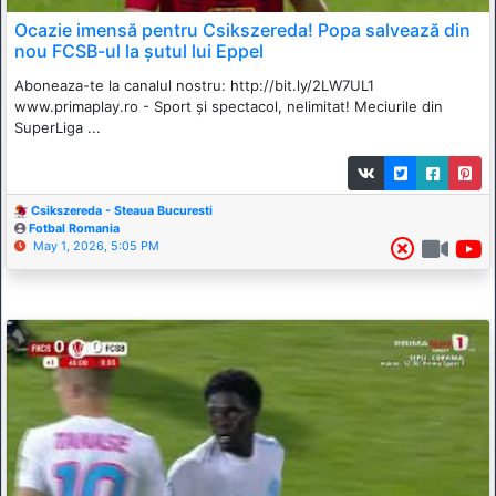
Ocazie imensă pentru Csikszereda! Popa salvează din
nou FCSB-ul la șutul lui Eppel
Aboneaza-te la canalul nostru: http://bit.ly/2LW7UL1
www.primaplay.ro - Sport și spectacol, nelimitat! Meciurile din
SuperLiga ...
Csikszereda - Steaua Bucuresti
Fotbal Romania
May 1, 2026, 5:05 PM