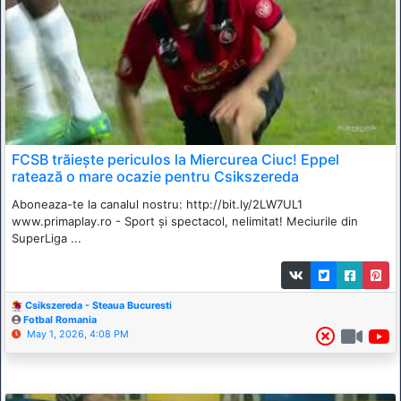
FCSB trăiește periculos la Miercurea Ciuc! Eppel
ratează o mare ocazie pentru Csikszereda
Aboneaza-te la canalul nostru: http://bit.ly/2LW7UL1
www.primaplay.ro - Sport și spectacol, nelimitat! Meciurile din
SuperLiga ...
Csikszereda - Steaua Bucuresti
Fotbal Romania
May 1, 2026, 4:08 PM