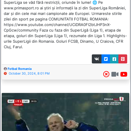
SuperLiga se văd fără restricții, oriunde în lume! 🌐 Pe
www.primasport.ro ai știri și informații la zi din SuperLiga României,
dar și din cele mai mari campionate ale Europei. Urmareste stirile
zilei din sport pe pagina COMUNITATII FOTBAL ROMANIA:
https://www.youtube.com/channel/UCiDRA0Fl2btJHP3nX-
CpGcw/community Faza cu faza din SuperLigă (Liga 1), etapa de
etapa, goluri din SuperLiga (Liga 1), rezumate din Liga 1. Highlights-
urile SuperLigii din Romania. Goluri FCSB, Dinamo, U Craiova, CFR
Cluj, Farul.
Fotbal Romania
October 30, 2024, 8:01 PM