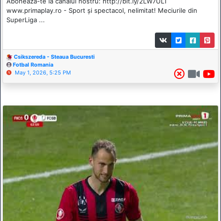
Aboneaza-te la canalul nostru: http://bit.ly/2LW7UL1
www.primaplay.ro - Sport și spectacol, nelimitat! Meciurile din
SuperLiga ...
Csikszereda - Steaua Bucuresti
Fotbal Romania
May 1, 2026, 5:25 PM