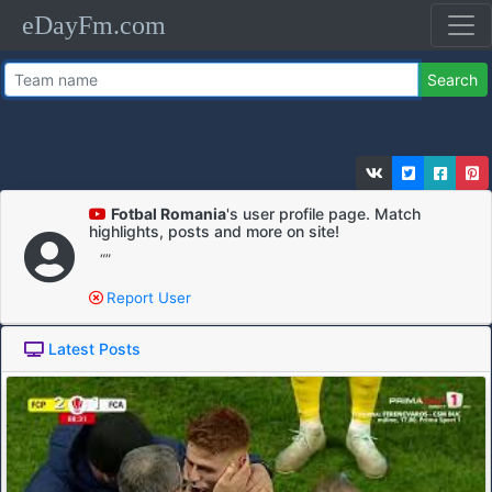
eDayFm.com
Search
Fotbal Romania
's user profile page. Match
highlights, posts and more on site!
“”
Report User
Latest Posts