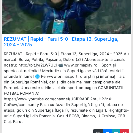
REZUMAT | Rapid - Farul 5-0 | Etapa 13, SuperLiga,
2024 - 2025
REZUMAT | Rapid - Farul 5-0 | Etapa 13, SuperLiga, 2024 - 2025 Au
marcat: Borza, Petrila, Pașcanu, Dobre (x2) Aboneaza-te la canalul
nostru: http://bit.ly/2LW7UL1 📹 www.primaplay.ro - Sport și
spectacol, nelimitat! Meciurile din SuperLiga se văd fără restricții,
oriunde în lume! 🌐 Pe www.primasport.ro ai știri și informații la zi
din SuperLiga României, dar și din cele mai mari campionate ale
Europei. Urmareste stirile zilei din sport pe pagina COMUNITATII
FOTBAL ROMANIA:
https://www.youtube.com/channel/UCiDRA0Fl2btJHP3nX-
CpGcw/community Faza cu faza din SuperLigă (Liga 1), etapa de
etapa, goluri din SuperLiga (Liga 1), rezumate din Liga 1. Highlights-
urile SuperLigii din Romania. Goluri FCSB, Dinamo, U Craiova, CFR
Cluj, Farul.