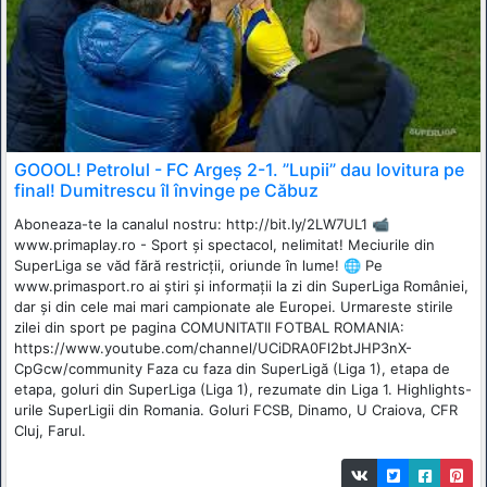
GOOOL! Petrolul - FC Argeș 2-1. ”Lupii” dau lovitura pe
final! Dumitrescu îl învinge pe Căbuz
Aboneaza-te la canalul nostru: http://bit.ly/2LW7UL1 📹
www.primaplay.ro - Sport și spectacol, nelimitat! Meciurile din
SuperLiga se văd fără restricții, oriunde în lume! 🌐 Pe
www.primasport.ro ai știri și informații la zi din SuperLiga României,
dar și din cele mai mari campionate ale Europei. Urmareste stirile
zilei din sport pe pagina COMUNITATII FOTBAL ROMANIA:
https://www.youtube.com/channel/UCiDRA0Fl2btJHP3nX-
CpGcw/community Faza cu faza din SuperLigă (Liga 1), etapa de
etapa, goluri din SuperLiga (Liga 1), rezumate din Liga 1. Highlights-
urile SuperLigii din Romania. Goluri FCSB, Dinamo, U Craiova, CFR
Cluj, Farul.