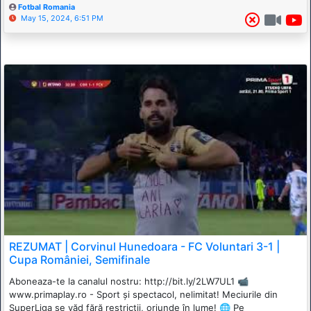
Fotbal Romania
May 15, 2024, 6:51 PM
REZUMAT | Corvinul Hunedoara - FC Voluntari 3-1 |
Cupa României, Semifinale
Aboneaza-te la canalul nostru: http://bit.ly/2LW7UL1 📹
www.primaplay.ro - Sport și spectacol, nelimitat! Meciurile din
SuperLiga se văd fără restricții, oriunde în lume! 🌐 Pe