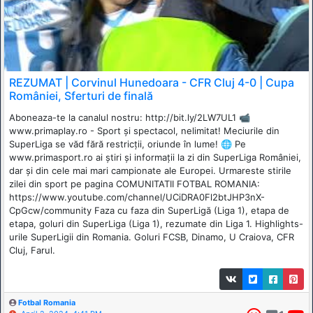
REZUMAT | Corvinul Hunedoara - CFR Cluj 4-0 | Cupa
României, Sferturi de finală
Aboneaza-te la canalul nostru: http://bit.ly/2LW7UL1 📹
www.primaplay.ro - Sport și spectacol, nelimitat! Meciurile din
SuperLiga se văd fără restricții, oriunde în lume! 🌐 Pe
www.primasport.ro ai știri și informații la zi din SuperLiga României,
dar și din cele mai mari campionate ale Europei. Urmareste stirile
zilei din sport pe pagina COMUNITATII FOTBAL ROMANIA:
https://www.youtube.com/channel/UCiDRA0Fl2btJHP3nX-
CpGcw/community Faza cu faza din SuperLigă (Liga 1), etapa de
etapa, goluri din SuperLiga (Liga 1), rezumate din Liga 1. Highlights-
urile SuperLigii din Romania. Goluri FCSB, Dinamo, U Craiova, CFR
Cluj, Farul.
Fotbal Romania