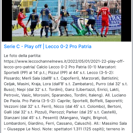
Serie C - Play off | Lecco 0-2 Pro Patria
Le foto della partita:
https://www.leccochannelnews.it/2022/05/01/2021-22-play-off-
lecco-pro-patria/ Calcio Lecco 0-2 Pro Patria (0-1) Marcatori:
Sportelli (PP) al 14′ p.t.; Pizzul (PP) al 44′ s.t. Lecco (3-5-2):
Pissardo; Merli Sala (dall’8′ s.t. Capoferri), Marzorati, Battistini;
Celjak, Masini, Kraja, Lora (dall”8′ s.t. Zambataro), Purro (dal 32′ s.t.
Buso); Nepi (dal 32′ s.t. Tordini), Ganz (Libertazzi, Enrici, Lakti,
Petrovic, Vasic, Morosini, Sparandeo, Tordini, Italeng). All. Luciano
De Paola. Pro Patria (3-5-2): Caprile; Sportelli, Boffelli, Saporetti;
Vezzoni (dal 32′ s.t. Ferri), Nicco (dal 45′ s.t. Colombo), Bertoni,
Galli (dal 32′ s.t. Pizzul), Pierozzi; Parker (dal 25′ s.t. Castelli),
Stanzani (dal 45′ s.t. Pesenti) (Mangano, Vaghi, Brignoli,
Lombardoni, Giardino, Ferri, Cassano, Caluschi). All.: Massimo Sala
– Giuseppe Le Noci. Note: spettatori 1.311 (125 ospiti); terreno in