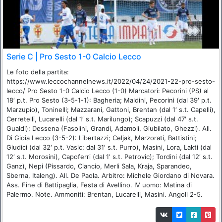
Serie C | Pro Sesto 1-0 Calcio Lecco
Le foto della partita:
https://www.leccochannelnews.it/2022/04/24/2021-22-pro-sesto-
lecco/ Pro Sesto 1-0 Calcio Lecco (1-0) Marcatori: Pecorini (PS) al
18′ p.t. Pro Sesto (3-5-1-1): Bagheria; Maldini, Pecorini (dal 39′ p.t.
Marzupio), Toninelli; Mazzarani, Gattoni, Brentan (dal 1′ s.t. Capelli),
Cerretelli, Lucarelli (dal 1′ s.t. Marilungo); Scapuzzi (dal 47′ s.t.
Gualdi); Dessena (Fasolini, Grandi, Adamoli, Giubilato, Ghezzi). All.
Di Gioia Lecco (3-5-2): Libertazzi; Celjak, Marzorati, Battistini;
Giudici (dal 32′ p.t. Vasic; dal 31′ s.t. Purro), Masini, Lora, Lakti (dal
12′ s.t. Morosini), Capoferri (dal 1′ s.t. Petrovic); Tordini (dal 12′ s.t.
Ganz), Nepi (Pissardo, Ciancio, Merli Sala, Kraja, Sparandeo,
Sberna, Italeng). All. De Paola. Arbitro: Michele Giordano di Novara.
Ass. Fine di Battipaglia, Festa di Avellino. IV uomo: Matina di
Palermo. Note. Ammoniti: Brentan, Lucarelli, Masini. Angoli 2-5.