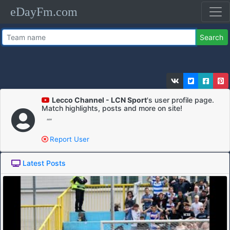
eDayFm.com
Search
Lecco Channel - LCN Sport
's user profile page.
Match highlights, posts and more on site!
“”
Report User
Latest Posts