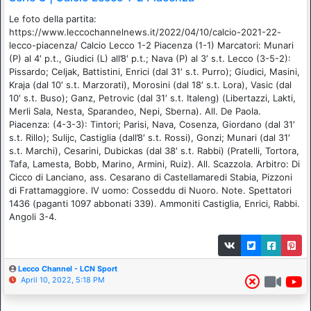
Le foto della partita:
https://www.leccochannelnews.it/2022/04/10/calcio-2021-22-
lecco-piacenza/ Calcio Lecco 1-2 Piacenza (1-1) Marcatori: Munari
(P) al 4′ p.t., Giudici (L) all’8′ p.t.; Nava (P) al 3′ s.t. Lecco (3-5-2):
Pissardo; Celjak, Battistini, Enrici (dal 31′ s.t. Purro); Giudici, Masini,
Kraja (dal 10′ s.t. Marzorati), Morosini (dal 18′ s.t. Lora), Vasic (dal
10′ s.t. Buso); Ganz, Petrovic (dal 31′ s.t. Italeng) (Libertazzi, Lakti,
Merli Sala, Nesta, Sparandeo, Nepi, Sberna). All. De Paola.
Piacenza: (4-3-3): Tintori; Parisi, Nava, Cosenza, Giordano (dal 31′
s.t. Rillo); Sulijc, Castiglia (dall’8′ s.t. Rossi), Gonzi; Munari (dal 31′
s.t. Marchi), Cesarini, Dubickas (dal 38′ s.t. Rabbi) (Pratelli, Tortora,
Tafa, Lamesta, Bobb, Marino, Armini, Ruiz). All. Scazzola. Arbitro: Di
Cicco di Lanciano, ass. Cesarano di Castellamaredi Stabia, Pizzoni
di Frattamaggiore. IV uomo: Cosseddu di Nuoro. Note. Spettatori
1436 (paganti 1097 abbonati 339). Ammoniti Castiglia, Enrici, Rabbi.
Angoli 3-4.
Lecco Channel - LCN Sport
April 10, 2022, 5:18 PM