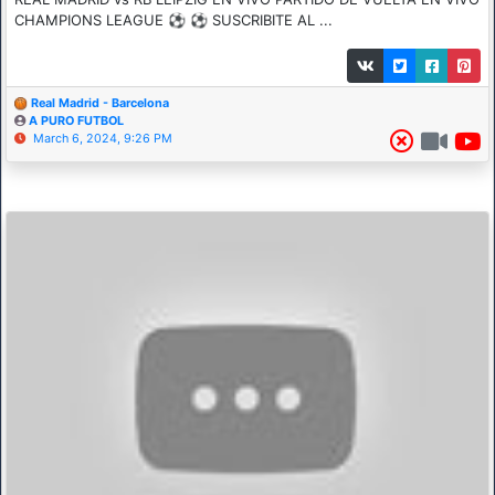
CHAMPIONS LEAGUE ⚽️ ⚽ SUSCRIBITE AL ...
Real Madrid - Barcelona
A PURO FUTBOL
March 6, 2024, 9:26 PM