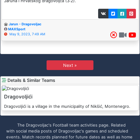
Jaruna i Hrvatskog dragovoljca (3:2).
Jarun - Dragovoljac
MAXSport
May 9, 2023, 7:49 AM
Next »
Details & Similar Teams
Dragovoljići
Dragovoljići is a village in the municipality of Nikšić, Montenegro.
The Dragovoljac's Football team activities page. Related
with social media posts of Dragovoljac's games and scheduled
events. Match records planned for future dates as well as home