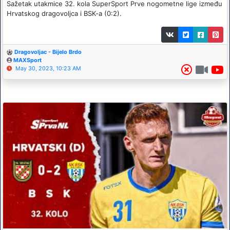
Sažetak utakmice 32. kola SuperSport Prve nogometne lige između
Hrvatskog dragovoljca i BSK-a (0:2).
Dragovoljac - Bijelo Brdo
MAXSport
May 30, 2023, 10:23 AM