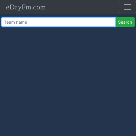
eDayFm.com
Search