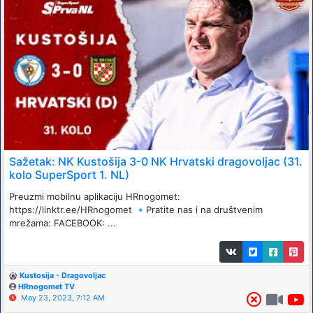
Sažetak: NK Kustošija 3-0 NK Hrvatski dragovoljac (31.
kolo SuperSport 1. NL)
Preuzmi mobilnu aplikaciju HRnogomet:
https://linktr.ee/HRnogomet 🔹️Pratite nas i na društvenim
mrežama: FACEBOOK: ...
Kustosija - Dragovoljac
HRnogomet TV
May 23, 2023, 7:12 AM