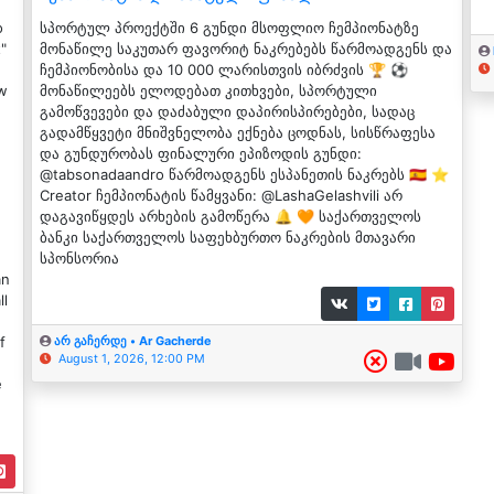
о
სპორტულ პროექტში 6 გუნდი მსოფლიო ჩემპიონატზე
"
მონაწილე საკუთარ ფავორიტ ნაკრებებს წარმოადგენს და
ჩემპიონობისა და 10 000 ლარისთვის იბრძვის 🏆 ⚽
ow
მონაწილეებს ელოდებათ კითხვები, სპორტული
გამოწვევები და დაძაბული დაპირისპირებები, სადაც
გადამწყვეტი მნიშვნელობა ექნება ცოდნას, სისწრაფესა
და გუნდურობას ფინალური ეპიზოდის გუნდი:
‪‪‪‪@tabsonadaandro წარმოადგენს ესპანეთის ნაკრებს 🇪🇸 ⭐
Creator ჩემპიონატის წამყვანი: ‪‪‪‪@LashaGelashvili არ
დაგავიწყდეს არხების გამოწერა 🔔 🧡 საქართველოს
ბანკი საქართველოს საფეხბურთო ნაკრების მთავარი
სპონსორია
an
ll
f
არ გაჩერდე • Ar Gacherde
August 1, 2026, 12:00 PM
e