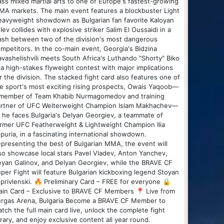
ass mixed martial arts to one of Europe's fastest-growing
A markets. The main event features a blockbuster Light
avyweight showdown as Bulgarian fan favorite Kaloyan
lev collides with explosive striker Salim El Oussaidi in a
ash between two of the division's most dangerous
mpetitors. In the co-main event, Georgia's Bidzina
vashelishvili meets South Africa's Luthando "Shorty" Biko
 a high-stakes flyweight contest with major implications
r the division. The stacked fight card also features one of
e sport's most exciting rising prospects, Owais Yaqoob—
 member of Team Khabib Nurmagomedov and training
rtner of UFC Welterweight Champion Islam Makhachev—
 he faces Bulgaria's Delyan Georgiev, a teammate of
rmer UFC Featherweight & Lightweight Champion Ilia
puria, in a fascinating international showdown.
presenting the best of Bulgarian MMA, the event will
so showcase local stars Pavel Vladev, Anton Yanchev,
yan Galinov, and Delyan Georgiev, while the BRAVE CF
per Fight will feature Bulgarian kickboxing legend Stoyan
privlenski. 🔥 Preliminary Card – FREE for everyone 🔒
in Card – Exclusive to BRAVE CF Members 📍 Live from
rgas Arena, Bulgaria Become a BRAVE CF Member to
tch the full main card live, unlock the complete fight
brary, and enjoy exclusive content all year round.