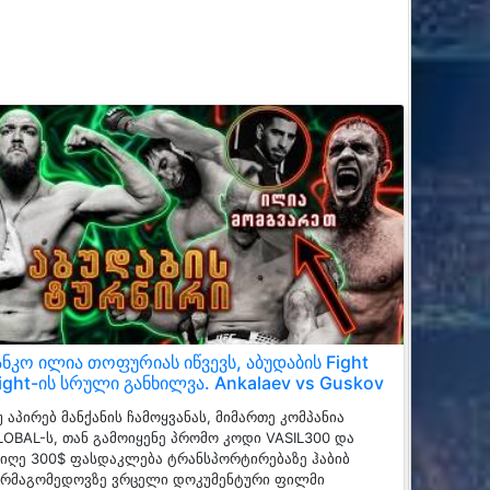
ანკო ილია თოფურიას იწვევს, აბუდაბის Fight
ight-ის სრული განხილვა. Ankalaev vs Guskov
 აპირებ მანქანის ჩამოყვანას, მიმართე კომპანია
LOBAL-ს, თან გამოიყენე პრომო კოდი VASIL300 და
იიღე 300$ ფასდაკლება ტრანსპორტირებაზე ჰაბიბ
ურმაგომედოვზე ვრცელი დოკუმენტური ფილმი