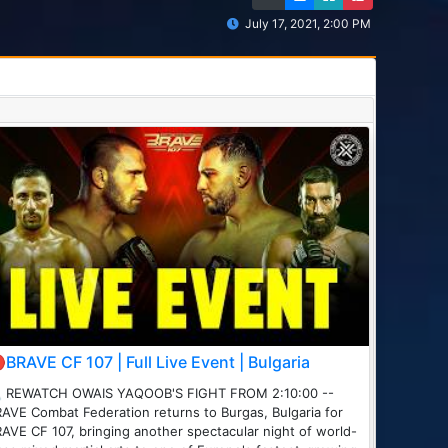
July 17, 2021, 2:00 PM
BRAVE CF 107 | Full Live Event | Bulgaria
 REWATCH OWAIS YAQOOB'S FIGHT FROM 2:10:00 --
AVE Combat Federation returns to Burgas, Bulgaria for
AVE CF 107, bringing another spectacular night of world-