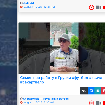
Judo Art
August 1, 2026, 12:41 PM
Семин про работу в Грузии #футбол #хвича
#сакартвело
ShotAtMedia — грузинский футбол
August 1, 2026, 6:30 AM