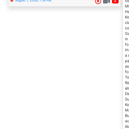
cl
August 1, 2026, 7:16 PM
MM
He
Ko
cl
co
Ga
in
fo
th
a
pa
as
fo
To
Re
al
De
Su
Ko
Ma
Bu
wa
li