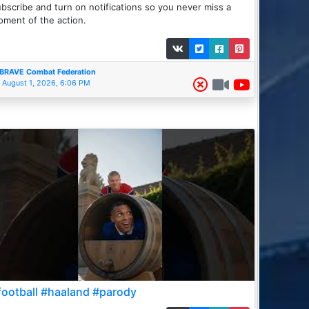
bscribe and turn on notifications so you never miss a
ment of the action.
BRAVE Combat Federation
August 1, 2026, 6:06 PM
football #haaland #parody