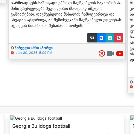
წარმოადგენს საზოგადოებრივი მაუწყებლის საკუთრებას.
h
მისი გავრცელება შეგიძლიათ მხოლოდ ბმულის
კ
გაზიარებით. დაუშვებელია მასალის ჩამოტვირთვა და
ს
სხვაგან ატვირთვა, ამ შემთხვევაში მაუწყებელი უფლებას
ht
იტოვებს მიმართოს შესაბამის ზომებს.
კ
i
ნა
s
გ
პირველი არხი სპორტი
July 30, 2026, 5:09 PM
s
ფი
Georgia Bulldogs football