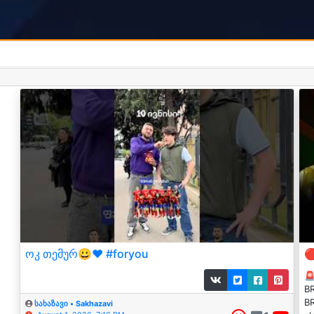
ოკ თემურ😀❤️ #foryou


BR
BR
სახაზავი • Sakhazavi