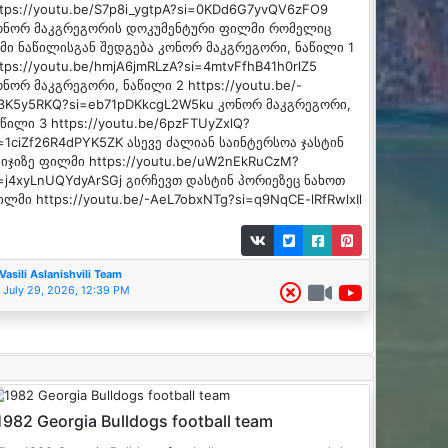
ttps://youtu.be/S7p8i_ygtpA?si=0KDd6G7yvQV6zFO9
ონორ მაკგრეგორის დოკუმენტური ფილმი რომელიც
ამი ნაწილისგან შედგება კონორ მაკგრეგორი, ნაწილი 1
tps://youtu.be/hmjA6jmRLzA?si=4mtvFfhB41h0rlZ5
ონორ მაკგრეგორი, ნაწილი 2 https://youtu.be/-
g3K5y5RKQ?si=eb71pDKkcgL2W5ku კონორ მაკგრეგორი,
წილი 3 https://youtu.be/6pzFTUyZxlQ?
i=1ciZf26R4dPYK5ZK ასევე ძალიან საინტერსოა ჯასტინ
აიჯიზე ფილმი https://youtu.be/uW2nEkRuCzM?
i=j4xyLnUQYdyArSGj გირჩევთ დასტინ პორიეზეც ნახოთ
ლმი https://youtu.be/-AeL7obxNTg?si=q9NqCE-lRfRwlxIl
Vasili Aslanishvili Team
July 29, 2026, 12:39 PM
1982 Georgia Bulldogs football team