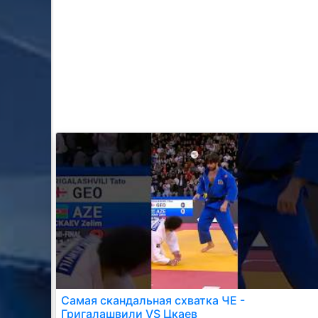
Самая скандальная схватка ЧЕ -
Григалашвили VS Цкаев