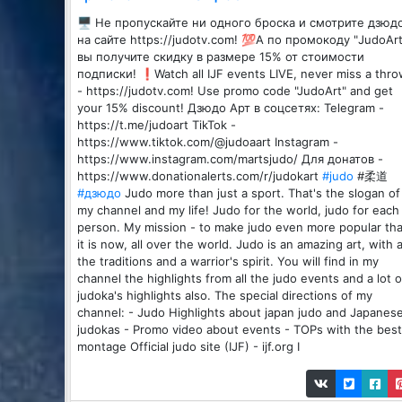
🖥️ Не пропускайте ни одного броска и смотрите дзюд
на сайте https://judotv.com! 💯А по промокоду "JudoArt
вы получите скидку в размере 15% от стоимости
подписки! ❗️Watch all IJF events LIVE, never miss a thr
- https://judotv.com! Use promo code "JudoArt" and get
your 15% discount! Дзюдо Арт в соцсетях: Telegram -
https://t.me/judoart TikTok -
https://www.tiktok.com/@judoaart Instagram -
https://www.instagram.com/martsjudo/ Для донатов -
https://www.donationalerts.com/r/judokart
#judo
#柔道
#дзюдо
Judo more than just a sport. That's the slogan of
my channel and my life! Judo for the world, judo for each
person. My mission - to make judo even more popular th
it is now, all over the world. Judo is an amazing art, with a
the traditions and a warrior's spirit. You will find in my
channel the highlights from all the judo events and a lot o
judoka's highlights also. The special directions of my
channel: - Judo Highlights about japan judo and Japanes
judokas - Promo video about events - TOPs with the best
montage Official judo site (IJF) - ijf.org I