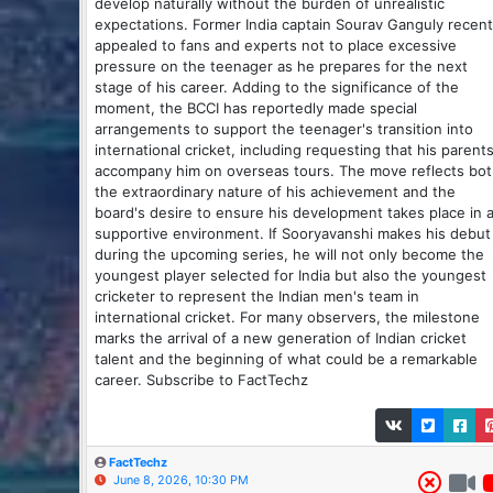
develop naturally without the burden of unrealistic
expectations. Former India captain Sourav Ganguly recent
appealed to fans and experts not to place excessive
pressure on the teenager as he prepares for the next
stage of his career. Adding to the significance of the
moment, the BCCI has reportedly made special
arrangements to support the teenager's transition into
international cricket, including requesting that his parent
accompany him on overseas tours. The move reflects bo
the extraordinary nature of his achievement and the
board's desire to ensure his development takes place in 
supportive environment. If Sooryavanshi makes his debut
during the upcoming series, he will not only become the
youngest player selected for India but also the youngest
cricketer to represent the Indian men's team in
international cricket. For many observers, the milestone
marks the arrival of a new generation of Indian cricket
talent and the beginning of what could be a remarkable
career. Subscribe to FactTechz
FactTechz
June 8, 2026, 10:30 PM