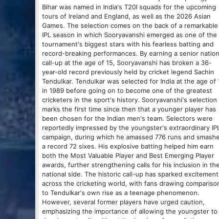
Bihar was named in India's T20I squads for the upcoming
tours of Ireland and England, as well as the 2026 Asian
Games. The selection comes on the back of a remarkable
IPL season in which Sooryavanshi emerged as one of the
tournament's biggest stars with his fearless batting and
record-breaking performances. By earning a senior nation
call-up at the age of 15, Sooryavanshi has broken a 36-
year-old record previously held by cricket legend Sachin
Tendulkar. Tendulkar was selected for India at the age of 
in 1989 before going on to become one of the greatest
cricketers in the sport's history. Sooryavanshi's selection
marks the first time since then that a younger player has
been chosen for the Indian men's team. Selectors were
reportedly impressed by the youngster's extraordinary IP
campaign, during which he amassed 776 runs and smash
a record 72 sixes. His explosive batting helped him earn
both the Most Valuable Player and Best Emerging Player
awards, further strengthening calls for his inclusion in th
national side. The historic call-up has sparked excitement
across the cricketing world, with fans drawing compariso
to Tendulkar's own rise as a teenage phenomenon.
However, several former players have urged caution,
emphasizing the importance of allowing the youngster to