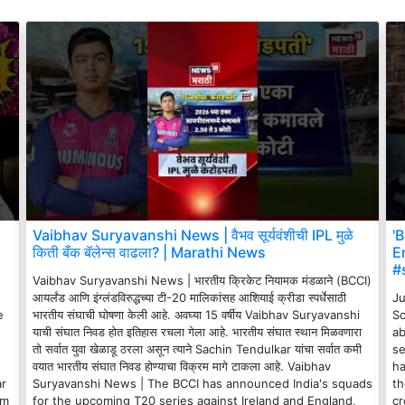
Vaibhav Suryavanshi News | वैभव सूर्यवंशीची IPL मुळे
'
किती बँक बॅलेन्स वाढला? | Marathi News
E
#
Vaibhav Suryavanshi News | भारतीय क्रिकेट नियामक मंडळाने (BCCI)
आयर्लंड आणि इंग्लंडविरुद्धच्या टी-20 मालिकांसह आशियाई क्रीडा स्पर्धेसाठी
Ju
e
भारतीय संघाची घोषणा केली आहे. अवघ्या 15 वर्षीय Vaibhav Suryavanshi
So
याची संघात निवड होत इतिहास रचला गेला आहे. भारतीय संघात स्थान मिळवणारा
ab
तो सर्वात युवा खेळाडू ठरला असून त्याने Sachin Tendulkar यांचा सर्वात कमी
se
वयात भारतीय संघात निवड होण्याचा विक्रम मागे टाकला आहे. Vaibhav
ha
ar
Suryavanshi News | The BCCI has announced India's squads
th
om
for the upcoming T20 series against Ireland and England,
cr