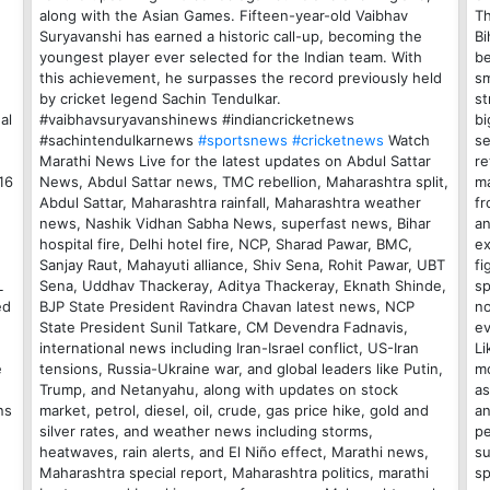
along with the Asian Games. Fifteen-year-old Vaibhav
Th
Suryavanshi has earned a historic call-up, becoming the
Bi
youngest player ever selected for the Indian team. With
be
this achievement, he surpasses the record previously held
sm
by cricket legend Sachin Tendulkar.
st
al
#vaibhavsuryavanshinews #indiancricketnews
bi
#sachintendulkarnews
#sportsnews
#cricketnews
Watch
se
Marathi News Live for the latest updates on Abdul Sattar
re
16
News, Abdul Sattar news, TMC rebellion, Maharashtra split,
ma
Abdul Sattar, Maharashtra rainfall, Maharashtra weather
fr
news, Nashik Vidhan Sabha News, superfast news, Bihar
an
hospital fire, Delhi hotel fire, NCP, Sharad Pawar, BMC,
ex
Sanjay Raut, Mahayuti alliance, Shiv Sena, Rohit Pawar, UBT
fi
L
Sena, Uddhav Thackeray, Aditya Thackeray, Eknath Shinde,
sp
ed
BJP State President Ravindra Chavan latest news, NCP
no
State President Sunil Tatkare, CM Devendra Fadnavis,
ev
international news including Iran-Israel conflict, US-Iran
Li
e
tensions, Russia-Ukraine war, and global leaders like Putin,
mo
Trump, and Netanyahu, along with updates on stock
as
ns
market, petrol, diesel, oil, crude, gas price hike, gold and
an
silver rates, and weather news including storms,
pe
heatwaves, rain alerts, and El Niño effect, Marathi news,
su
Maharashtra special report, Maharashtra politics, marathi
sp