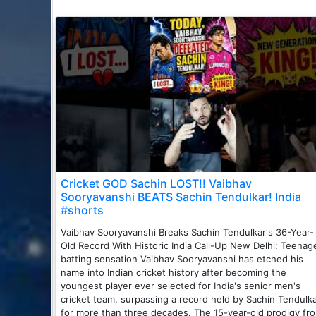
Cricket GOD Sachin LOST!! Vaibhav
Sooryavanshi BEATS Sachin Tendulkar! India
#shorts
Vaibhav Sooryavanshi Breaks Sachin Tendulkar's 36-Year-
Old Record With Historic India Call-Up New Delhi: Teenag
batting sensation Vaibhav Sooryavanshi has etched his
name into Indian cricket history after becoming the
youngest player ever selected for India's senior men's
cricket team, surpassing a record held by Sachin Tendulk
for more than three decades. The 15-year-old prodigy fr