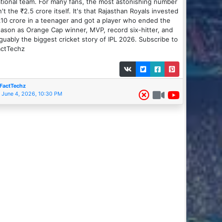
tional team. For many fans, the most astonishing number
n't the ₹2.5 crore itself. It's that Rajasthan Royals invested
.10 crore in a teenager and got a player who ended the
ason as Orange Cap winner, MVP, record six-hitter, and
guably the biggest cricket story of IPL 2026. Subscribe to
actTechz
FactTechz
June 4, 2026, 10:30 PM