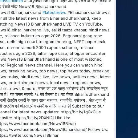
ndvssrilanka
#suryavanshifight बिहार और झारखंड के ताज़ा ख़बरों के
ए देखते रहिए News18 Bihar/Jharkhand
news18biharjharkhand
#latestnews
#BiharJharkhandnews
r all the latest news from Bihar and Jharkhand, keep
tching News18 Bihar Jharkhand LIVE TV on YouTube.
ws18 bihar jharkhand live, aaj ki taaza khabar, hindi news
ve, reliance industries agm 2026, Begusarai gang rape
se, delhi high court telegram hearing, NEET paper leak
se, narendra modi 2000 rupees scheme, reliance
dustries agm 2026, bihar rape case, bhojpur encounter
ws News18 Bihar Jharkhand is one of most watched
ndi Regional News channel. Here you can watch hindi
ws, breaking news, top news, top news today, breaking
ws today, hindi news live, live news, politics news, latest
ws, entertainment news, local news, regional news,
strict news & more. भारत का एक मात्र भरोसेमंद और लोकप्रिय न्यूज़
नल है। यह चैनल नेटवर्क १८ का हिस्सा है। यह चैनल Bihar & Jharkhand
 सभी क्षेत्रीय खबरों के साथ साथ सरकार, राजनीति, पर्यावरण , खेल-कूद से
ड़ी राष्ट्रीय एवं अंतराष्ट्रीय खबरें प्रसारित करता है| Subscribe to our
annel for latest news updates: http://bit.ly/1qCxCUe
bsite: https://bit.ly/2DXNi2I Like Us:
ttps://www.facebook.com/News18Bihar/
ttps://www.facebook.com/News18Jharkhand/ Follow Us:
tps://twitter.com/News18Bihar