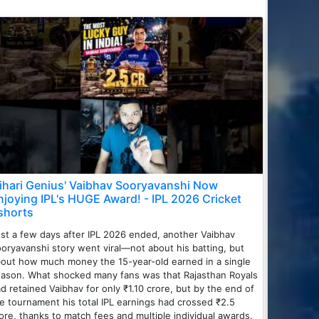
Bihari Genius' Vaibhav Sooryavanshi Now
njoying IPL's HUGE Award! - IPL 2026 Cricket
shorts
st a few days after IPL 2026 ended, another Vaibhav
oryavanshi story went viral—not about his batting, but
out how much money the 15-year-old earned in a single
ason. What shocked many fans was that Rajasthan Royals
d retained Vaibhav for only ₹1.10 crore, but by the end of
e tournament his total IPL earnings had crossed ₹2.5
ore, thanks to match fees and multiple individual awards.