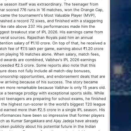
e season itself was extraordinary. The teenager from
har scored 776 runs in 16 matches, won the Orange Cap,
came the tournament's Most Valuable Player (MVP),
ashed a record 72 sixes, and finished with a staggering
rike rate above 237. His performances made him the
ggest breakout star of IPL 2026. His earnings came from
veral sources. Rajasthan Royals paid him an annual
tention salary of ₹1.10 crore. On top of that, he received a
tch fee of ₹7.5 lakh per game, earning about ₹1.20 crore
om playing 16 matches alone. When salary, match fees,
d awards are combined, Vaibhav's IPL 2026 earnings
ceeded ₹2.5 crore. Some reports also note that this
gure does not fully include all match-day bonuses,
onsorship opportunities, and endorsement deals that are
w arriving because of his success. The story became
en more remarkable because Vaibhav is only 15 years old.
ke a teenage prodigy with exceptional sports skills. While
st teenagers are preparing for school exams, he finished
 the highest run-scorer in the world's biggest T20 league
d earned more than ₹2.5 crore in a single IPL season. His
rformances have been so impressive that former players
ch as Kumar Sangakkara and Ajay Jadeja have already
oken publicly about his potential future in the Indian