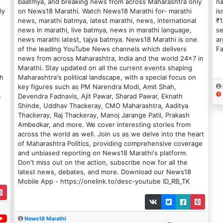
baatmya, and breaking news from across Maharashtra only
na
ly
on News18 Marathi. Watch News18 Marathi for- marathi
is
news, marathi batmya, latest marathi, news, international
₹1
news in marathi, live batmya, news in marathi language,
se
news marathi latest, tajya batmya. News18 Marathi is one
ar
of the leading YouTube News channels which delivers
F
news from across Maharashtra, India and the world 24x7 in
s
Marathi. Stay updated on all the current events shaping
th
Maharashtra's political landscape, with a special focus on
key figures such as PM Narendra Modi, Amit Shah,
a
Devendra Fadnavis, Ajit Pawar, Sharad Pawar, Eknath
Shinde, Uddhav Thackeray, CMO Maharashtra, Aaditya
Thackeray, Raj Thackeray, Manoj Jarange Patil, Prakash
Ambedkar, and more. We cover interesting stories from
across the world as well. Join us as we delve into the heart
of Maharashtra Politics, providing comprehensive coverage
and unbiased reporting on News18 Marathi's platform.
Don't miss out on the action, subscribe now for all the
latest news, debates, and more. Download our News18
Mobile App - https://onelink.to/desc-youtube ID_RB_TK
News18 Marathi