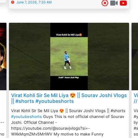
June 7, 2026, 7:20 AM
Virat Kohli Sir Se Mil Liya 😍 || Sourav Joshi Vlogs
V
|| #shorts #youtubeshorts
/
Virat Kohli Sir Se Mil Liya 😍 || Sourav Joshi Vlogs || #shorts
Vi
#youtubeshorts
Guys This is not official channel of Sourav
#y
---
Joshi. Official Channel -
li
https://youtube.com/@souravjvlogs?si=-
#s
who
WXkMqmZMv5MrlWV My motive to make Funny
so