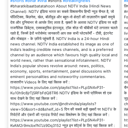
#shorts
#bihar
#viral
#shorts
#breakingnews
#i
#bharatkibaatbatatahoon About NDTV India (Hindi News
लि
Channel): NDTV इंडिया भारत का सबसे विश्वसनीय हिन्दी न्यूज़ चैनल है, जो
#
पॉलिटिक्स, बिज़नेस, खेल, बॉलीवुड और बहुत-से क्षेत्रों की ताज़ातरीन ख़बरें समूचे
Fo
देश और दुनियाभर से आपके लिए लाता है. ख़बरों के अलावा NDTV इंडिया पर बड़ी
wa
राजनैतिक डिबेट्स, एक्सक्लूसिव इंटरव्यूज़, टॉक शोज़ भी चौबीसों घंटे लगातार चलते
ne
रहते हैं, जिनमें ढेरों भरोसेमंद जानकारी आप तक सभी प्लेटफॉर्मों - टीवी, इंटरनेट
li
और मोबाइल - के ज़रिये पहुंचती है. NDTV India is a 24-hour Hindi
ca
news channel. NDTV India established its image as one of
ca
India's leading credible news channels, and is a preferred
in
channel by an audience which favours high quality local and
ne
world news, rather than sensational infotainment. NDTV
Hi
India's popular shows revolve around: news, politics,
ne
economy, sports, entertainment, panel discussions with
ne
eminent personalities and noteworthy commentaries.
ne
ताजातरीन Videos के लिए यहां क्लिक करें :
di
https://www.youtube.com/playlist?list=PLpSN4vP31-
चै
Ku10h9c8jrTjSRFbFdQ8TR6 NDTV इंडिया के सभी प्रीमियम शो एक
के
साथ देखने के लिए यहां क्लिक करें :
जु
https://www.youtube.com/@ndtvindia/playlists?
ch
view=50&sort=dd&shelf_id=5 दिन की सबसे बड़ी ख़बरों पर NDTV के
We
रिपोर्टरों और एंकरों की ग्राउंड रिपोर्ट तथा विश्लेषण के लिए यहां क्लिक करें :
h
https://www.youtube.com/playlist?list=PLpSN4vP31-
h
KvAM2r9mcbxfN7Jz9Dq3152 न्यूज़ इन शॉर्ट्स के लिए यहां क्लिक करें :
ht