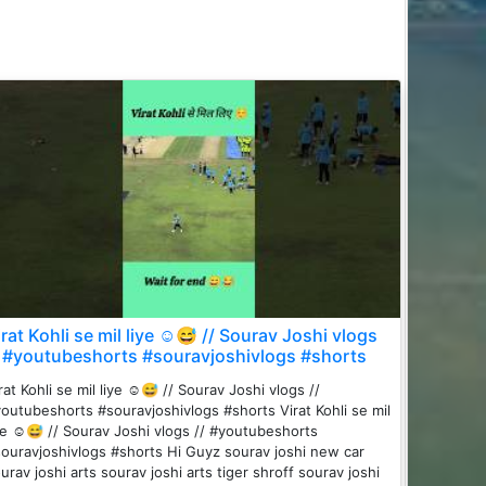
irat Kohli se mil liye ☺️😅 // Sourav Joshi vlogs
/ #youtubeshorts #souravjoshivlogs #shorts
rat Kohli se mil liye ☺️😅 // Sourav Joshi vlogs //
outubeshorts #souravjoshivlogs #shorts Virat Kohli se mil
ye ☺️😅 // Sourav Joshi vlogs // #youtubeshorts
ouravjoshivlogs #shorts Hi Guyz sourav joshi new car
urav joshi arts sourav joshi arts tiger shroff sourav joshi