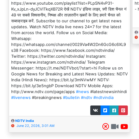
https://www.youtube.com/playlist?list=PLpSN4vP31-
ht
Kv_xJpLn-dyJCVlTkqXB72R देखें NDTV इंडिया लाइव, फ़्री डिश चैनल नं
- 
49 पर सबसे विश्वसनीय, निष्पक्ष और ताज़ातरीन ख़बरों के लिए हमारे चैनल को
सब्सक्राइब करें. Subscribe to our channel to get latest news
updates. Watch NDTV India live news 24x7 for the latest
from across the world. Follow us on Social Media:
Whatsapp:
https://whatsapp.com/channel/0029Va4W2Dn6GcG6c6XL9
s38 Facebook: https://www.facebook.com/ndtvindia/
Twitter: https://twitter.com/ndtvindia/ Instagram:
https://www.instagram.com/ndtvindia/ Telegram
Messenger: https://t.me/NDTVbot/?start=hi Follow us on
Google News for Breaking and Latest News Updates: NDTV
India (Hindi News): https://bit.ly/3mNVwMY NDTV:
https://bit.ly/3e5ngbP Download NDTV Mobile Apps:
http://www.ndtv.com/page/apps
#news
#latestnewsinhindi
#livenews
#breakingnews
#bulletin
#ndtv
#ndtvindia
NDTV India
June 22, 2026, 3:01 AM