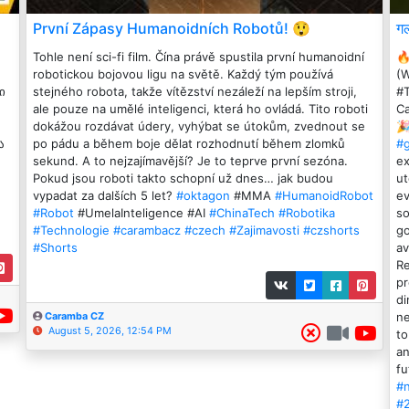
První Zápasy Humanoidních Robotů! 😲
ग
Tohle není sci-fi film. Čína právě spustila první humanoidní

robotickou bojovou ligu na světě. Každý tým používá
(
ი
stejného robota, takže vítězství nezáleží na lepším stroji,
#
ale pouze na umělé inteligenci, která ho ovládá. Tito roboti
Ca
dokážou rozdávat údery, vyhýbat se útokům, zvednout se
🎉
ა
po pádu a během boje dělat rozhodnutí během zlomků
#
sekund. A to nejzajímavější? Je to teprve první sezóna.
ex
Pokud jsou roboti takto schopní už dnes… jak budou
ut
vypadat za dalších 5 let?
#oktagon
#MMA
#HumanoidRobot
ev
#Robot
#UmelaInteligence #AI
#ChinaTech
#Robotika
so
#Technologie
#carambacz
#czech
#Zajimavosti
#czshorts
go
#Shorts
av
Re
pr
di
ne
Caramba CZ
August 5, 2026, 12:54 PM
to
an
fu
#
#