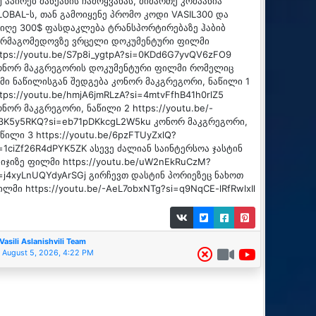
 აპირებ მანქანის ჩამოყვანას, მიმართე კომპანია
LOBAL-ს, თან გამოიყენე პრომო კოდი VASIL300 და
იიღე 300$ ფასდაკლება ტრანსპორტირებაზე ჰაბიბ
ურმაგომედოვზე ვრცელი დოკუმენტური ფილმი
ttps://youtu.be/S7p8i_ygtpA?si=0KDd6G7yvQV6zFO9
ონორ მაკგრეგორის დოკუმენტური ფილმი რომელიც
ამი ნაწილისგან შედგება კონორ მაკგრეგორი, ნაწილი 1
tps://youtu.be/hmjA6jmRLzA?si=4mtvFfhB41h0rlZ5
ონორ მაკგრეგორი, ნაწილი 2 https://youtu.be/-
g3K5y5RKQ?si=eb71pDKkcgL2W5ku კონორ მაკგრეგორი,
წილი 3 https://youtu.be/6pzFTUyZxlQ?
i=1ciZf26R4dPYK5ZK ასევე ძალიან საინტერსოა ჯასტინ
აიჯიზე ფილმი https://youtu.be/uW2nEkRuCzM?
i=j4xyLnUQYdyArSGj გირჩევთ დასტინ პორიეზეც ნახოთ
ლმი https://youtu.be/-AeL7obxNTg?si=q9NqCE-lRfRwlxIl
Vasili Aslanishvili Team
August 5, 2026, 4:22 PM