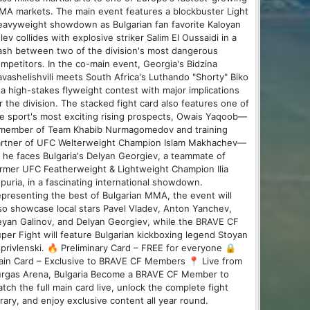
A markets. The main event features a blockbuster Light
avyweight showdown as Bulgarian fan favorite Kaloyan
lev collides with explosive striker Salim El Oussaidi in a
ash between two of the division's most dangerous
mpetitors. In the co-main event, Georgia's Bidzina
vashelishvili meets South Africa's Luthando "Shorty" Biko
 a high-stakes flyweight contest with major implications
r the division. The stacked fight card also features one of
e sport's most exciting rising prospects, Owais Yaqoob—
 member of Team Khabib Nurmagomedov and training
rtner of UFC Welterweight Champion Islam Makhachev—
 he faces Bulgaria's Delyan Georgiev, a teammate of
rmer UFC Featherweight & Lightweight Champion Ilia
puria, in a fascinating international showdown.
presenting the best of Bulgarian MMA, the event will
so showcase local stars Pavel Vladev, Anton Yanchev,
yan Galinov, and Delyan Georgiev, while the BRAVE CF
per Fight will feature Bulgarian kickboxing legend Stoyan
privlenski. 🔥 Preliminary Card – FREE for everyone 🔒
in Card – Exclusive to BRAVE CF Members 📍 Live from
rgas Arena, Bulgaria Become a BRAVE CF Member to
tch the full main card live, unlock the complete fight
brary, and enjoy exclusive content all year round.