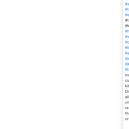
#
#
#e
#
#
#
#
#
#l
#
#i
#
#
in
cu
ki
Di
al
cr
re
th
or