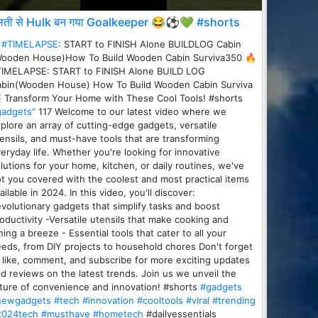
लती से Hulk बन गया Goalkeeper 😂⚽💚 #shorts

#TIMELAPSE
: START to FINISH Alone BUILDLOG Cabin
Wooden House)How To Build Wooden Cabin Surviva350 🔥
TIMELAPSE: START to FINISH Alone BUILD LOG
bin(Wooden House) How To Build Wooden Cabin Surviva
 Transform Your Home with These Cool Tools! #shorts
gadgets"
117 Welcome to our latest video where we
plore an array of cutting-edge gadgets, versatile
ensils, and must-have tools that are transforming
eryday life. Whether you're looking for innovative
lutions for your home, kitchen, or daily routines, we've
t you covered with the coolest and most practical items
ailable in 2024. In this video, you'll discover:
volutionary gadgets that simplify tasks and boost
oductivity -Versatile utensils that make cooking and
ning a breeze - Essential tools that cater to all your
eds, from DIY projects to household chores Don't forget
 like, comment, and subscribe for more exciting updates
d reviews on the latest trends. Join us we unveil the
ture of convenience and innovation! #shorts
#gadgets
newgadgets
#tech
#innovation
#cooltools
#viral
#trending
2024tech
#musthave
#hometech
#dailyessentials