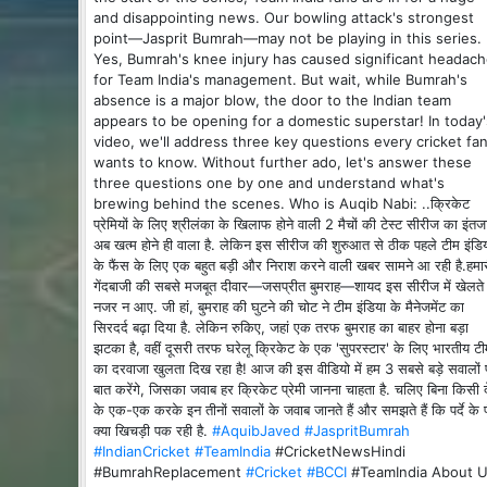
and disappointing news. Our bowling attack's strongest
point—Jasprit Bumrah—may not be playing in this series.
Yes, Bumrah's knee injury has caused significant headac
for Team India's management. But wait, while Bumrah's
absence is a major blow, the door to the Indian team
appears to be opening for a domestic superstar! In today'
video, we'll address three key questions every cricket fa
wants to know. Without further ado, let's answer these
three questions one by one and understand what's
brewing behind the scenes. Who is Auqib Nabi: ..क्रिकेट
प्रेमियों के लिए श्रीलंका के खिलाफ होने वाली 2 मैचों की टेस्ट सीरीज का इंतज
अब खत्म होने ही वाला है. लेकिन इस सीरीज की शुरुआत से ठीक पहले टीम इंडि
के फैंस के लिए एक बहुत बड़ी और निराश करने वाली खबर सामने आ रही है.हमा
गेंदबाजी की सबसे मजबूत दीवार—जसप्रीत बुमराह—शायद इस सीरीज में खेलते 
नजर न आए. जी हां, बुमराह की घुटने की चोट ने टीम इंडिया के मैनेजमेंट का
सिरदर्द बढ़ा दिया है. लेकिन रुकिए, जहां एक तरफ बुमराह का बाहर होना बड़ा
झटका है, वहीं दूसरी तरफ घरेलू क्रिकेट के एक 'सुपरस्टार' के लिए भारतीय टी
का दरवाजा खुलता दिख रहा है! आज की इस वीडियो में हम 3 सबसे बड़े सवालों 
बात करेंगे, जिसका जवाब हर क्रिकेट प्रेमी जानना चाहता है. चलिए बिना किसी द
के एक-एक करके इन तीनों सवालों के जवाब जानते हैं और समझते हैं कि पर्दे के प
क्या खिचड़ी पक रही है.
#AquibJaved
#JaspritBumrah
#IndianCricket
#TeamIndia
#CricketNewsHindi
#BumrahReplacement
#Cricket
#BCCI
#TeamIndia About 