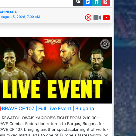
CHINESE D
August 5, 2026, 7:00 AM
BRAVE CF 107 | Full Live Event | Bulgaria
 REWATCH OWAIS YAQOOB'S FIGHT FROM 2:10:00 --
AVE Combat Federation returns to Burgas, Bulgaria for
AVE CF 107, bringing another spectacular night of world-
ass mixed martial arts to one of Europe's fastest-growing