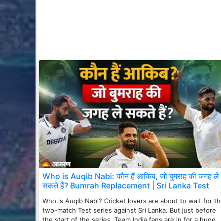
Who is Auqib Nabi: कौन हैं आकिब, जो बुमराह की जगह ले
सकते हैं? Bumrah Replacement | Sri Lanka Test
Who is Auqib Nabi? Cricket lovers are about to wait for t
two-match Test series against Sri Lanka. But just before
the start of the series, Team India fans are in for a huge