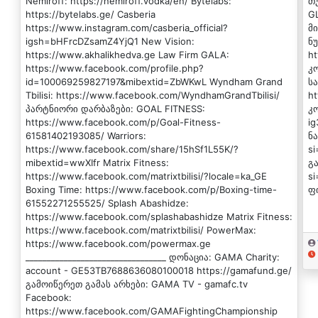
Nemiroff: https://nemiroff.vodka/en/ Bytelabs:
თუ
https://bytelabs.ge/ Casberia
G
https://www.instagram.com/casberia_official?
მ
igsh=bHFrcDZsamZ4YjQ1 New Vision:
ნ
https://www.akhalikhedva.ge Law Firm GALA:
h
https://www.facebook.com/profile.php?
კ
id=100069259827197&mibextid=ZbWKwL Wyndham Grand
ს
Tbilisi: https://www.facebook.com/WyndhamGrandTbilisi/
ht
პარტნიორი დარბაზები: GOAL FITNESS:
კ
https://www.facebook.com/p/Goal-Fitness-
i
61581402193085/ Warriors:
ნა
https://www.facebook.com/share/15hSf1L55K/?
s
mibextid=wwXIfr Matrix Fitness:
გ
https://www.facebook.com/matrixtbilisi/?locale=ka_GE
s
Boxing Time: https://www.facebook.com/p/Boxing-time-
ფი
61552271255525/ Splash Abashidze:
https://www.facebook.com/splashabashidze Matrix Fitness:
https://www.facebook.com/matrixtbilisi/ PowerMax:
https://www.facebook.com/powermax.ge
_________________________________ დონაცია: GAMA Charity:
account - GE53TB7688636080100018 https://gamafund.ge/
გამოიწერეთ გამას არხები: GAMA TV - gamafc.tv
Facebook:
https://www.facebook.com/GAMAFightingChampionship