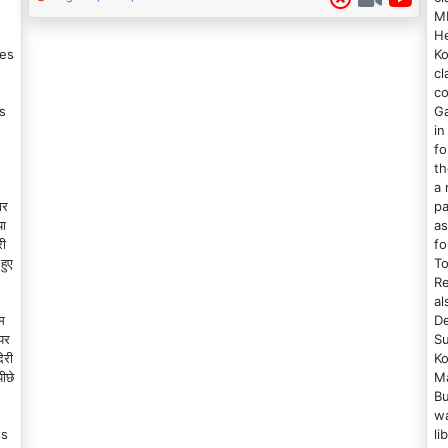
MM
He
hes
Ko
cl
co
s
Ga
n
in
fo
th
a
ार
pa
या
as
री
fo
हुए
To
Re
al
म
De
पर
Su
ेरी
Ko
ीछे
Ma
Bu
wa
Us
li