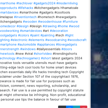
smarthome
#techlover
#gadgets2024
#modernliving
topproducts
#lifehacks
#kitchengadgets Hhamatoale
martdavices
#smarthome #gadgets #cooltools
timelapse
#inventiontech
#hometech #newgadgets
kitchengadgets
#wooden
#woodenhouse
#furniture
homedecor
#design
#design
#drawing
#home
#wood
woodworking
#smartdevices
#art
#decoration
coolgadgets
#colors
#paint
#painting
#tech
#light
ighting
#electronic
#elements
#woodcarving
#woodscraft
smartphone
#automobile
#appliances
#ilovegadgets
nnerstrength
#windows
#dailyessentials
#doors
#newtools
#new #viral
#shortvideo
#trendingshorts
technology
#technogamerz
#short
latest gadgets 2024
novative tools versatile utensils must-have gadgets
tting-edge tech cool tools for home smart devices
tchen essentials daily life hacks trending tech Copyright
sclaimer under Section 107 of the copyrightact 1976,
lowance is made for fair use for purposes such as
iticism, comment, news reporting, scholarship, and
search. Fair use is a use permitted by copyright statute
at might otherwise be infringing. Non-profit, educational
 personal use tips the balance in favour of fair use