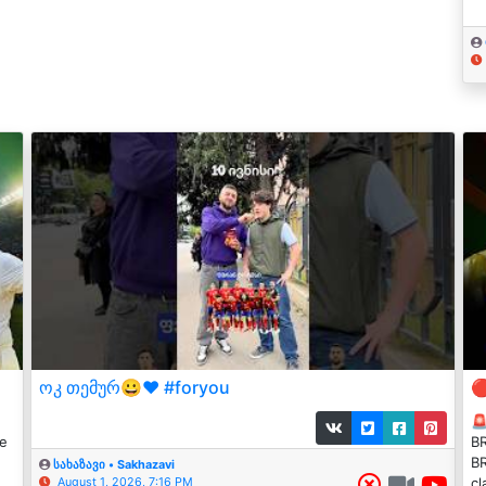
ოკ თემურ😀❤️ #foryou


he
BR
BR
სახაზავი • Sakhazavi
cl
August 1, 2026, 7:16 PM