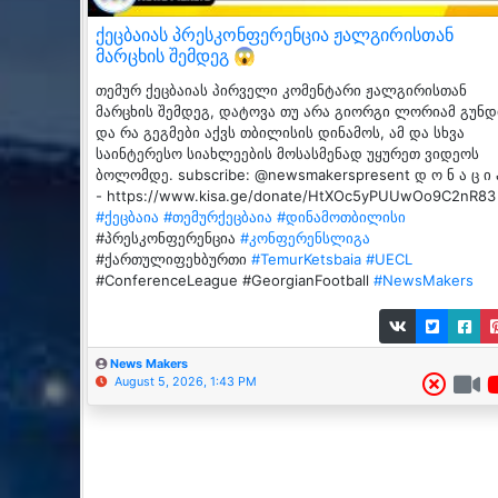
ქეცბაიას პრესკონფერენცია ჟალგირისთან
მარცხის შემდეგ 😱
თემურ ქეცბაიას პირველი კომენტარი ჟალგირისთან
მარცხის შემდეგ, დატოვა თუ არა გიორგი ლორიამ გუნდ
და რა გეგმები აქვს თბილისის დინამოს, ამ და სხვა
საინტერესო სიახლეების მოსასმენად უყურეთ ვიდეოს
ბოლომდე. subscribe: @newsmakerspresent დ ო ნ ა ც ი 
- https://www.kisa.ge/donate/HtXOc5yPUUwOo9C2nR83
#ქეცბაია
#თემურქეცბაია
#დინამოთბილისი
#პრესკონფერენცია
#კონფერენსლიგა
#ქართულიფეხბურთი
#TemurKetsbaia
#UECL
#ConferenceLeague #GeorgianFootball
#NewsMakers
News Makers
August 5, 2026, 1:43 PM