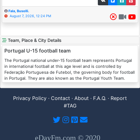
Fala, Busolli.
August 7, 2026, 12:24 PM
Team, Place & City Details
Portugal U-15 football team
The Portugal national under-15 football team represents Portugal
in international football at this age level and is controlled by
Federação Portuguesa de Futebol, the governing body for football
in Portugal. They are also known as the Portugal Youth Team.
Privacy Policy
·
Contact
·
About
·
F.A.Q.
·
Report
#TAG
eDayFm.com © 2020