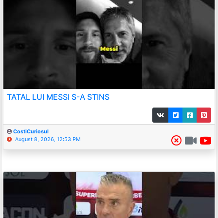
TATAL LUI MESSI S-A STINS
CostiCuriosul
August 8, 2026, 12:53 PM