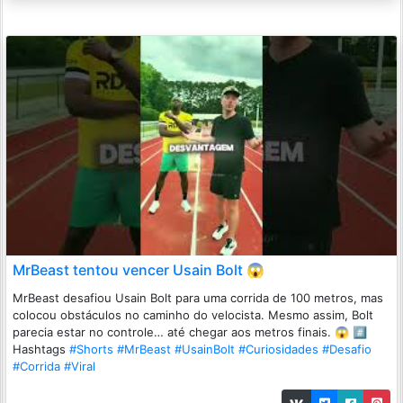
MrBeast tentou vencer Usain Bolt 😱
MrBeast desafiou Usain Bolt para uma corrida de 100 metros, mas
colocou obstáculos no caminho do velocista. Mesmo assim, Bolt
parecia estar no controle… até chegar aos metros finais. 😱 #️⃣
Hashtags
#Shorts
#MrBeast
#UsainBolt
#Curiosidades
#Desafio
#Corrida
#Viral