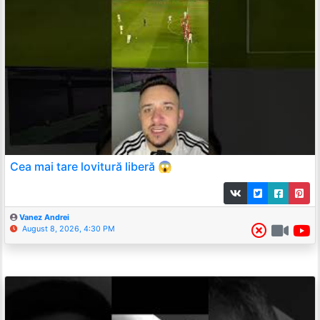
Cea mai tare lovitură liberă 😱
Vanez Andrei
August 8, 2026, 4:30 PM