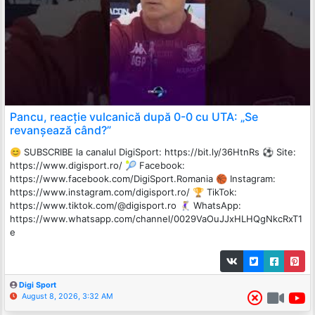
Pancu, reacție vulcanică după 0-0 cu UTA: „Se
revanșează când?”
😊 SUBSCRIBE la canalul DigiSport: https://bit.ly/36HtnRs ⚽ Site:
https://www.digisport.ro/ 🎾 Facebook:
https://www.facebook.com/DigiSport.Romania 🏀 Instagram:
https://www.instagram.com/digisport.ro/ 🏆 TikTok:
https://www.tiktok.com/@digisport.ro 🤾🏼‍♀ WhatsApp:
https://www.whatsapp.com/channel/0029VaOuJJxHLHQgNkcRxT1
e
Digi Sport
August 8, 2026, 3:32 AM