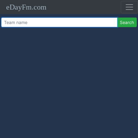
eDayFm.com
Search