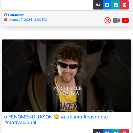
FutMaster
August 7, 2026, 2:00 PM
o FENÔMENO JASON 🥹 #autismo #basquete
#motivacional