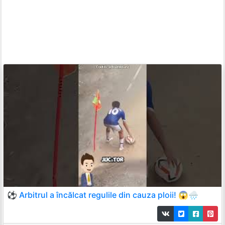
⚽ Arbitrul a încălcat regulile din cauza ploii! 😱🌧️