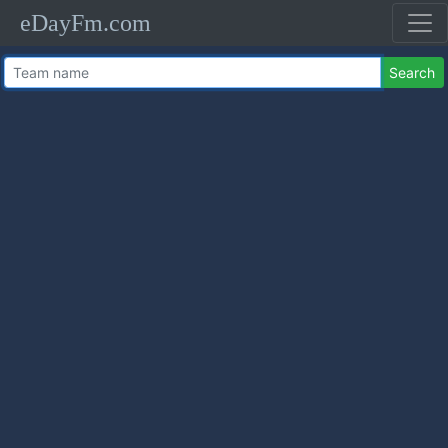
eDayFm.com
Search