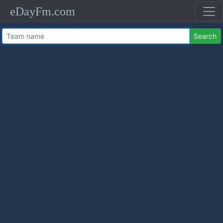
eDayFm.com
Search