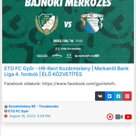
ETO FC Győr - HR-Rent Kozármisleny | Merkantil Bank
Liga 4. forduló | ÉLŐ KÖZVETÍTÉS
Facebook oldalunk: https://www.facebook.com/gyorietofc.
Kozarmisleny SE - Tiszakecske
ETO FC Győr
August 16, 2023, 5:09 PM