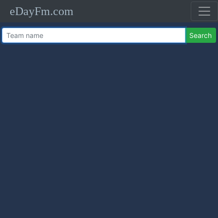
eDayFm.com
Search