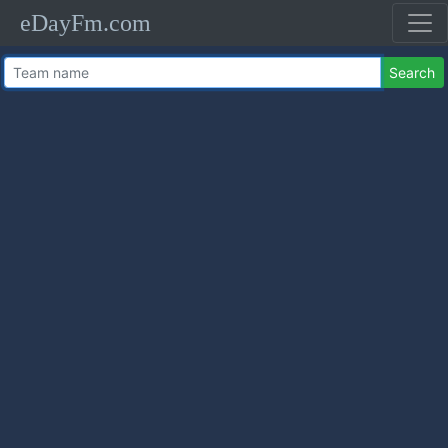
eDayFm.com
Search