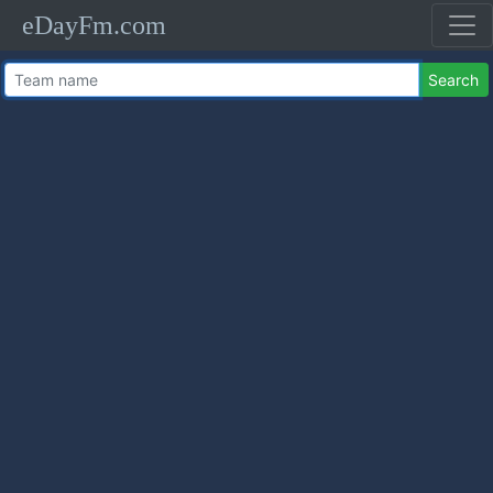
eDayFm.com
Search