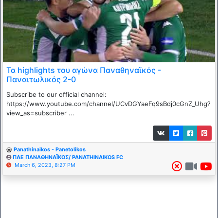
Τα highlights του αγώνα Παναθηναϊκός -
Παναιτωλικός 2-0
Subscribe to our official channel:
https://www.youtube.com/channel/UCvDGYaeFq9sBdj0cGnZ_Uhg?
view_as=subscriber ...
Panathinaikos - Panetolikos
ΠΑΕ ΠΑΝΑΘΗΝΑΪΚΟΣ/ PANATHINAIKOS FC
March 6, 2023, 8:27 PM