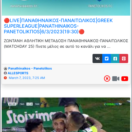
🔴LIVE|ΠΑΝΑΘΗΝΑΙΚΟΣ-ΠΑΝΑΙΤΩΛΙΚΟΣ|GREEK
SUPERLEAGUE|PANATHINAIKOS-
PANETOLIKΠOS|6/3/2023(19:30)🔴
ΖΩΝΤΑΝΗ ΑΘΛΗΤΙΚΗ ΜΕΤΑΔΟΣΗ ΠΑΝΑΘΗΝΑΙΚΟΣ-ΠΑΝΑΙΤΩΛΙΚΟΣ
(ΜΑTCHDAY 25) Γίνετε μέλος σε αυτό το κανάλι για να ...
Panathinaikos - Panetolikos
ALLESPORTS
March 7, 2023, 7:25 AM