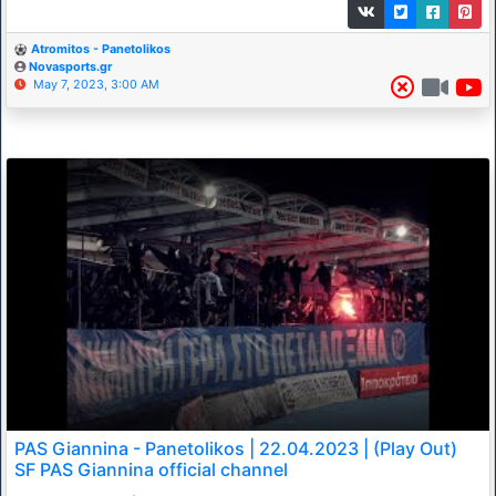
Atromitos - Panetolikos
Novasports.gr
May 7, 2023, 3:00 AM
PAS Giannina - Panetolikos | 22.04.2023 | (Play Out)
SF PAS Giannina official channel