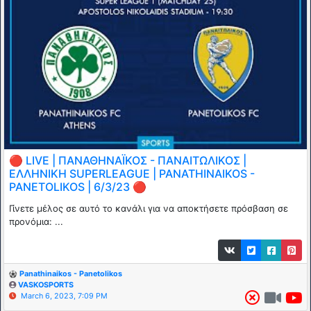
🔴 LIVE | ΠΑΝΑΘΗΝΑΪΚΟΣ - ΠΑΝΑΙΤΩΛΙΚΟΣ |
ΕΛΛΗΝΙΚΗ SUPERLEΑGUE | PANATHINAIKOS -
PANETOLIKOS | 6/3/23 🔴
Γίνετε μέλος σε αυτό το κανάλι για να αποκτήσετε πρόσβαση σε
προνόμια: ...
Panathinaikos - Panetolikos
VASKOSPORTS
March 6, 2023, 7:09 PM