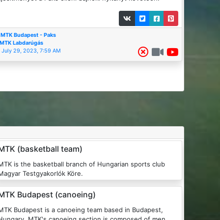
MTK Budapest - Paks
MTK Labdarúgás
July 29, 2023, 7:59 AM
MTK (basketball team)
MTK is the basketball branch of Hungarian sports club
Magyar Testgyakorlók Köre.
MTK Budapest (canoeing)
MTK Budapest is a canoeing team based in Budapest,
Hungary. MTK's canoeing section is composed of men