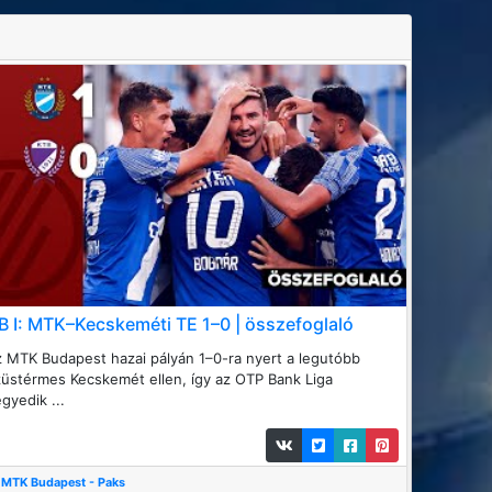
B I: MTK–Kecskeméti TE 1–0 | összefoglaló
 MTK Budapest hazai pályán 1–0-ra nyert a legutóbb
üstérmes Kecskemét ellen, így az OTP Bank Liga
gyedik ...
MTK Budapest - Paks