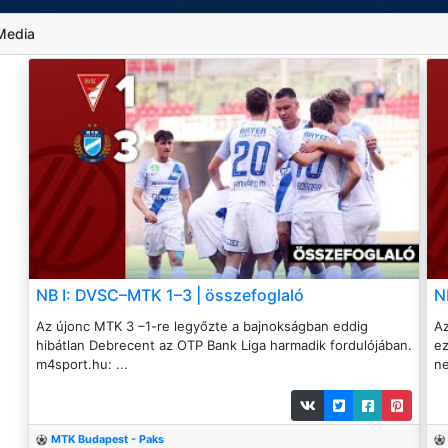
Media
NB I: DVSC–MTK 1–3 | összefoglaló
N
Az újonc MTK 3 –1-re legyőzte a bajnokságban eddig
Az
hibátlan Debrecent az OTP Bank Liga harmadik fordulójában.
ez
m4sport.hu: ...
ne
MTK Budapest - Paks