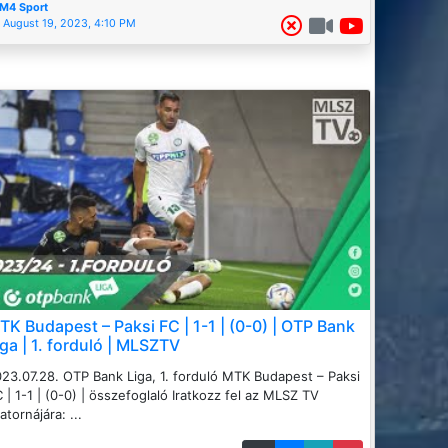
M4 Sport
August 19, 2023, 4:10 PM
TK Budapest – Paksi FC | 1-1 | (0-0) | OTP Bank
iga | 1. forduló | MLSZTV
23.07.28. OTP Bank Liga, 1. forduló MTK Budapest – Paksi
 | 1-1 | (0-0) | összefoglaló Iratkozz fel az MLSZ TV
atornájára: ...