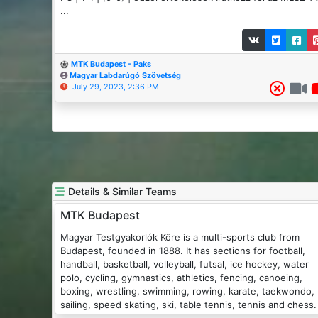
...
MTK Budapest - Paks
Magyar Labdarúgó Szövetség
July 29, 2023, 2:36 PM
Details & Similar Teams
MTK Budapest
Magyar Testgyakorlók Köre is a multi-sports club from
Budapest, founded in 1888. It has sections for football,
handball, basketball, volleyball, futsal, ice hockey, water
polo, cycling, gymnastics, athletics, fencing, canoeing,
boxing, wrestling, swimming, rowing, karate, taekwondo,
sailing, speed skating, ski, table tennis, tennis and chess.