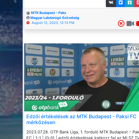
MTK Budapest - Paks
Magyar Labdarúgó Szövetség
August 12, 2023, 12:13 PM
Edzői értékelések az MTK Budapest - Paksi FC
mérkőzésen
2023.07.28. OTP Bank Liga, 1. forduló MTK Budapest – Pak
FC | 1-1 | (0-0) | edzői értékelések Iratkozz fel az MLSZ T