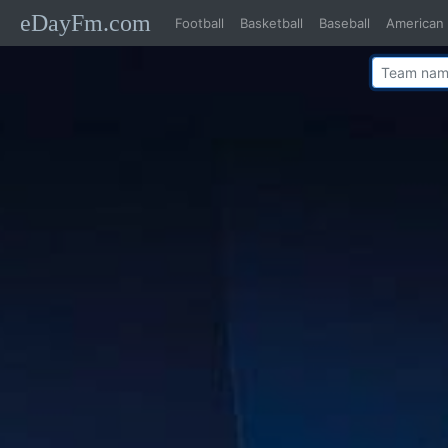
eDayFm.com
Football
Basketball
Baseball
American 