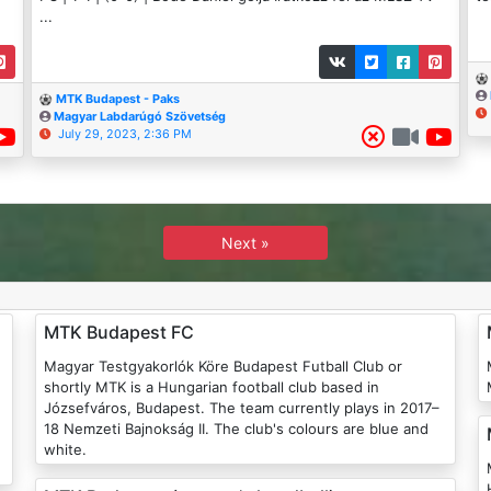
...
MTK Budapest - Paks
Magyar Labdarúgó Szövetség
July 29, 2023, 2:36 PM
Next »
MTK Budapest FC
Magyar Testgyakorlók Köre Budapest Futball Club or
shortly MTK is a Hungarian football club based in
Józsefváros, Budapest. The team currently plays in 2017–
18 Nemzeti Bajnokság II. The club's colours are blue and
white.