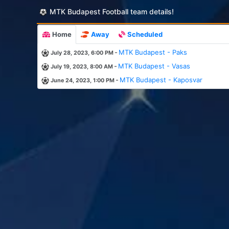
MTK Budapest Football team details!
Home
Away
Scheduled
-
MTK Budapest - Paks
July 28, 2023, 6:00 PM
-
MTK Budapest - Vasas
July 19, 2023, 8:00 AM
-
MTK Budapest - Kaposvar
June 24, 2023, 1:00 PM