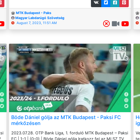
MTK Budapest - Paks
Magyar Labdarúgó Szövetség
August 7, 2023, 11:51 AM
Böde Dániel gólja az MTK Budapest - Paksi FC
H
mérkőzésen
i
si
2023.07.28. OTP Bank Liga, 1. forduló MTK Budapest – Paksi
Ve
V
FC | 1-1 | (0-0) | Böde Dániel gólja Iratkozz fel az MLSZ TV
te