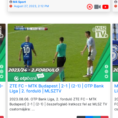
M4 Sport
August 27, 2023, 2:12 PM
0-
ZTE FC – MTK Budapest | 2-1 | (2-1) | OTP Bank
M
Liga | 2. forduló | MLSZTV
L
2023.08.06. OTP Bank Liga, 2. forduló ZTE FC – MTK
20
Budapest| 2-1 | (2-1) | összefoglaló Iratkozz fel az MLSZ TV
FC
csatornájára: ...
cs