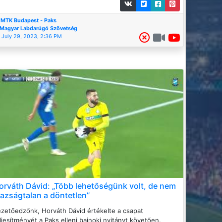
MTK Budapest - Paks
Magyar Labdarúgó Szövetség
July 29, 2023, 2:36 PM
orváth Dávid: „Több lehetőségünk volt, de nem
gazságtalan a döntetlen”
zetőedzőnk, Horváth Dávid értékelte a csapat
ljesítményét a Paks elleni bajnoki nyitányt követően.