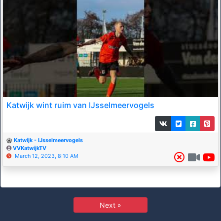
Katwijk wint ruim van IJsselmeervogels
Katwijk - IJsselmeervogels
VVKatwijkTV
March 12, 2023, 8:10 AM
Next »