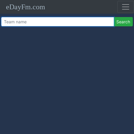
eDayFm.com
Search