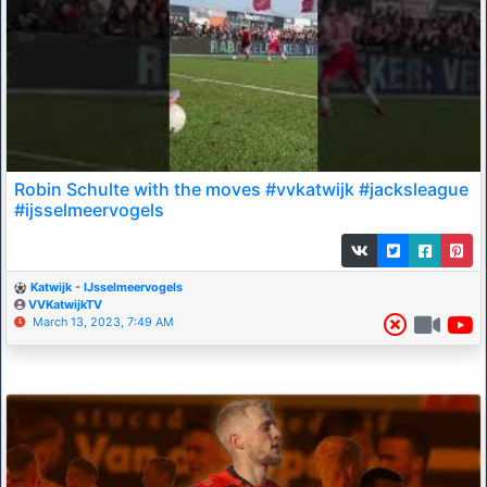
Robin Schulte with the moves #vvkatwijk #jacksleague
#ijsselmeervogels
Katwijk - IJsselmeervogels
VVKatwijkTV
March 13, 2023, 7:49 AM