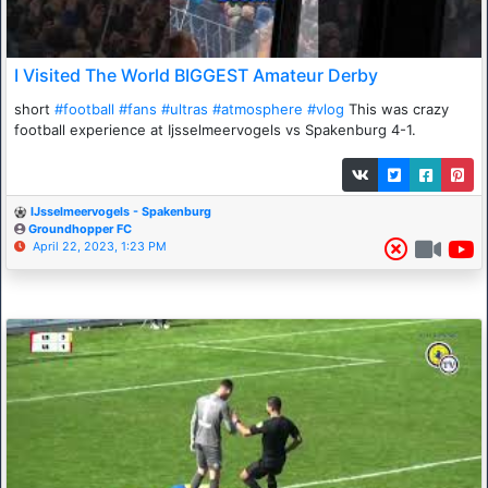
I Visited The World BIGGEST Amateur Derby
short
#football
#fans
#ultras
#atmosphere
#vlog
This was crazy
football experience at Ijsselmeervogels vs Spakenburg 4-1.
IJsselmeervogels - Spakenburg
Groundhopper FC
April 22, 2023, 1:23 PM