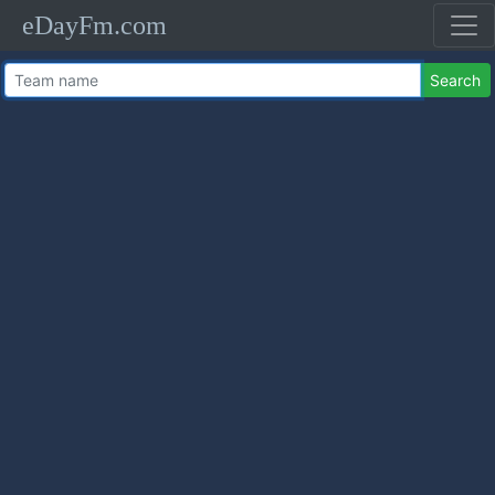
eDayFm.com
Search