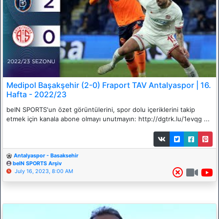
Medipol Başakşehir (2-0) Fraport TAV Antalyaspor | 16.
Hafta - 2022/23
beIN SPORTS'un özet görüntülerini, spor dolu içeriklerini takip
etmek için kanala abone olmayı unutmayın: http://dgtrk.lu/1evqg ...
Antalyaspor - Basaksehir
beIN SPORTS Arşiv
July 16, 2023, 8:00 AM