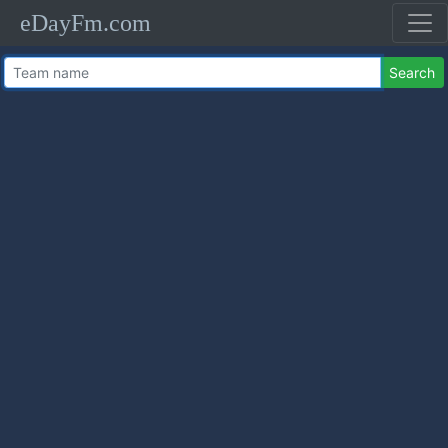
eDayFm.com
Search