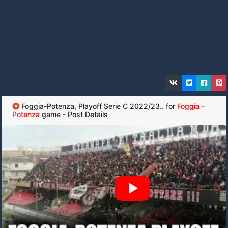
Foggia-Potenza, Playoff Serie C 2022/23.. for
Foggia -
Potenza
game - Post Details