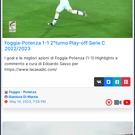
Foggia-Potenza 1-1 2°turno Play-off Serie C
2022/2023
I goal e le migliori azioni di Foggia-Potenza (1-1) Highlights e
commento a cura di Edoardo Sasso per
https://www.lacasadic.com/
Foggia - Potenza
Gianluca Di Marzio
May 14, 2023, 7:59 PM