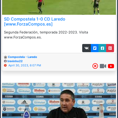
SD Compostela 1-0 CD Laredo
[www.ForzaCompos.es]
Segunda Federación, temporada 2022-2023. Visita
www.ForzaCompos.es.
Compostela - Laredo
trevinho22
April 30, 2023, 6:07 PM