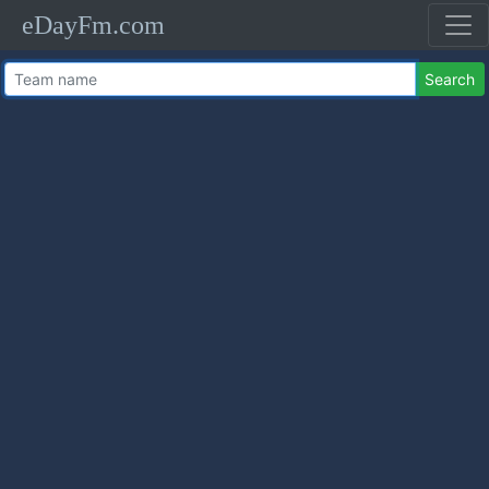
eDayFm.com
Search