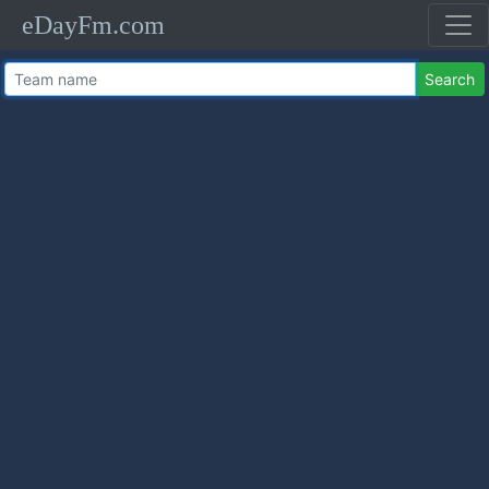
eDayFm.com
Search