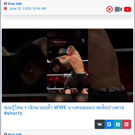
than talk
June 13, 2026, 9:04 AM
คุณรู้ไหมว่านักมวยปล้ำ WWE บางคนยอมบาดเจ็บปางตาย
#shorts
than talk