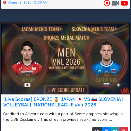
August 3, 2026, 12:00 AM
[Live Scores] BRONZE 🥉 JAPAN 🇯🇵 VS 🇸🇮 SLOVENIA l
VOLLEYBALL NATIONS LEAGUE #vnl2026
Credited to Aiscore.com with a part of Score graphics showing in
the LIVE Disclaimer: This stream provides real-time score ...