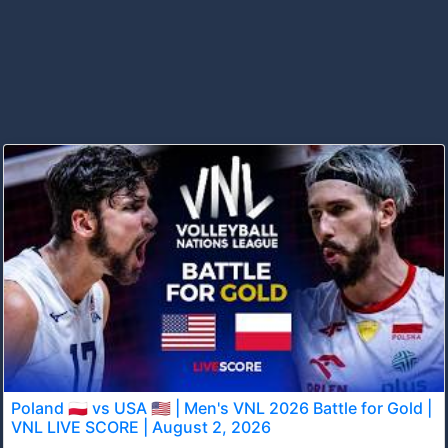
Poland 🇵🇱 vs USA 🇺🇸 | Men's VNL 2026 Battle for Gold |
VNL LIVE SCORE | August 2, 2026