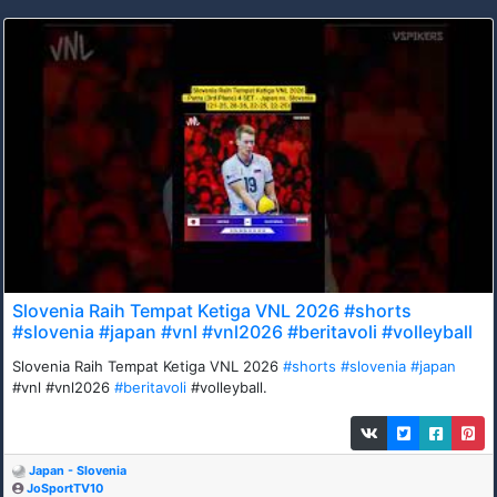
Slovenia Raih Tempat Ketiga VNL 2026 #shorts
#slovenia #japan #vnl #vnl2026 #beritavoli #volleyball
Slovenia Raih Tempat Ketiga VNL 2026
#shorts
#slovenia
#japan
#vnl #vnl2026
#beritavoli
#volleyball.
Japan - Slovenia
JoSportTV10