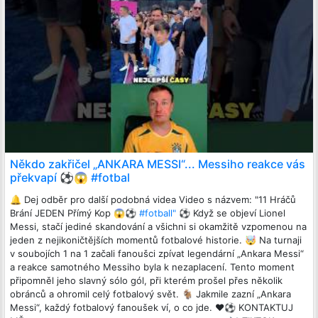
Někdo zakřičel „ANKARA MESSI“... Messiho reakce vás
překvapí ⚽️😱 #fotbal
🔔 Dej odběr pro další podobná videa Video s názvem: "11 Hráčů
Brání JEDEN Přímý Kop 😱⚽️
#fotball"
⚽ Když se objeví Lionel
Messi, stačí jediné skandování a všichni si okamžitě vzpomenou na
jeden z nejikoničtějších momentů fotbalové historie. 🤯 Na turnaji
v soubojích 1 na 1 začali fanoušci zpívat legendární „Ankara Messi“
a reakce samotného Messiho byla k nezaplacení. Tento moment
připomněl jeho slavný sólo gól, při kterém prošel přes několik
obránců a ohromil celý fotbalový svět. 🐐 Jakmile zazní „Ankara
Messi“, každý fotbalový fanoušek ví, o co jde. ❤️⚽ KONTAKTUJ