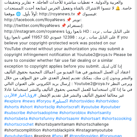
والعربية والدولية. • تغطيات مباشرة للأحداث العاجلة. • تقارير وتحقيقات
خاصة. 🔔 لا تنسوا الاشتراك بالقناة وتفعيل الجرس لمتابعة أحدث المستجدات
أولاً بأول. 🌐 موقعنا: http://royanews.tv 📌 فيسبوك:
http://facebook.com/RoyaNews 📌 تويتر:
http://twitter.com/RoyaNews 📌 إنستغرام:
http://instagram.com/royanews تابعوا رؤيا HD على النايل سات , تردد :
11957 أفقي تابعوا رؤيا SD على النايل سات , تردد : 12398 عمودي If you
believe your copyright-protected work was posted on our
YouTube channel without your authorization you may submit a
copyright infringement notification at Youtube2@roya.tv Please be
sure to consider whether fair use fair dealing or a similar
exception to copyright applies before you submit. إذا كان لديك
اعتقاد أن العمل المنشور في هذا الفيديو من أعمالك المحمية بحقوق التأليف
والنشر وبدون إذن منك، يمكنك تقديم إشعار التعدي على حق المؤلف من خلال
إرسال بريد الكتروني على العنوان التالي : Youtube2@roya.tv ويرجى النظر
في ما إذا كان استخدامنا للعمل المحمي بحقوق التأليف والنشر استخداما عادلا
غير مخالفا لحقوق التأليف والنشر قبل تقديم الإشعار.
#رؤيا_أخبار
#الأردن
#explore
#news
#foryou
#اكسبلور
#shortsvideo
#shortvideo
#shorts
#short
#shortsclip
#shortscraft
#youtube
#youtuber
#subscribe
#shortsadoptme
#shortsroblox
#shortsanity
#shortsbeta
#shortsfunny
#shortsasmr
#shortsart
#shortscooking
#shortscrochet
#shortsbyamritamam #shortschallenge
#shortscomplitition #shortsblackpink #instagramyoutube
#youtuberlikes
#explore
#fyou
#f
#trendingvideo
#foryoupag