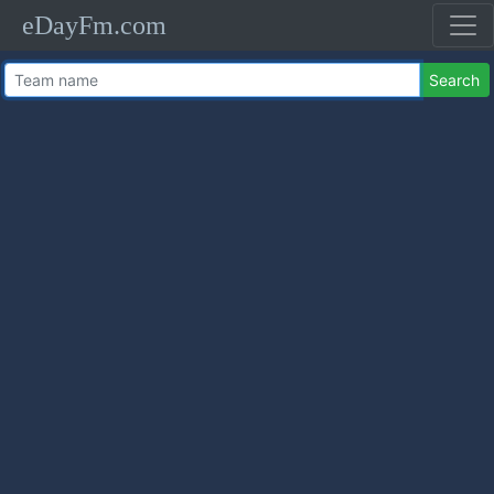
eDayFm.com
Search