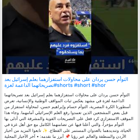
التوأم حسن يردان على محاولات استفزازهما بعلم إسرائيل بعد
تصريحاتهما الداعمة لغزة#shorts #short #shor
التوأم حسن يردان على محاولات استفزازهما بعلم إسرائيل بعد تصريحاتهما
الداعمة لغزة في مشهد يعكس ثبات المواقف الوطنية والإنسانية، تعرض
أسطورتا الكرة المصرية، التوأم حسام وإبراهيم حسن، لمحاولة استفزاز من
قبل بعض المشجعين الذين تعمدوا رفع العلم الإسرائيلي أمامهما. وجاء هذا
الموقف الاستفزازي كرد فعل على التصريحات القوية والمشرفة التي أدلى بها
التوأم مؤخراً، والتي أعلنا فيها عن تضامنهما الكامل مع حق أهل غزة في
الحياة، وتنديدهما بالعدوان المستمر على القطاع. ✨ تابعوا المزيد من أخبار
الأردن والمنطقة والعالم عبر رؤيا 📌 أبرز ما نقدمه: • آخر الأخبار المحلية