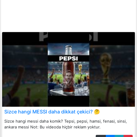
Sizce hangi MESSI daha dikkat çekici? 🤔
Sizce hangi messi daha komik? Tepsi, pepsi, hamsi, fenasi, sinsi,
ankara messi Not: Bu videoda hiçbir reklam yoktur.