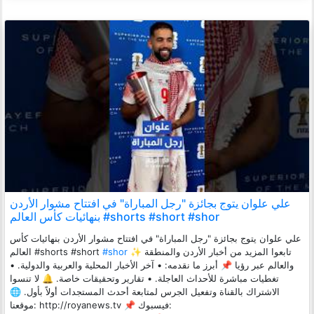
علي علوان يتوج بجائزة "رجل المباراة" في افتتاح مشوار الأردن
بنهائيات كأس العالم #shorts #short #shor
علي علوان يتوج بجائزة "رجل المباراة" في افتتاح مشوار الأردن بنهائيات كأس
العالم #shorts #short
#shor
✨ تابعوا المزيد من أخبار الأردن والمنطقة
والعالم عبر رؤيا 📌 أبرز ما نقدمه: • آخر الأخبار المحلية والعربية والدولية. •
تغطيات مباشرة للأحداث العاجلة. • تقارير وتحقيقات خاصة. 🔔 لا تنسوا
الاشتراك بالقناة وتفعيل الجرس لمتابعة أحدث المستجدات أولاً بأول. 🌐
موقعنا: http://royanews.tv 📌 فيسبوك: