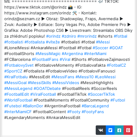
MĚ =============================== 🎶 TIKTOK:
https://www.tiktok.com/@orindz 📸 - IG:
https://www.instagram.com/orindz 🛠️ - Kontakt:
orindz@seznam.cz ► Obraz: Shadowplay, Fraps, Avermedia ►
Zvuk: Audacity ► Editace: Sony Vegas Pro, Adobe Premiere Pro ►
Grafika: Adobe Photoshop CS6 ► Livestream: Streamlabs OBS Díky
za zhlédnutí popisku!
#orindz
#zdniro
#mrorindz
#shorts
#fotbal
#fotbalisti
#fotbalista
#víteže
#fotbalisti #fotbal
#Messi
#LionelMessi #AnkaraMessi #Football #Fotbal
#Soccer
#GOAT
#FootballShorts
#MessiMagic
#Argentina
#InterMiami
#FCBarcelona
#FootballFans
#Viral
#Shorts #FotbaloveZajimavosti
#FotbalovySvet
#FotbaloveMomenty #Fotbalovafakta
#FotbalCZ
#SportCZ
#Fotbalista #FotbaloveVideo #FotbaloviFanousci
#KralFotbalu
#MessiEdit
#MessiFans
#Messi10
#LeoMessi
#MessiGoal
#MessiSkills
#MessiVideos
#MessiHighlights
#MessiLegend
#GOATDebate
#FootballReels #SoccerReels
#FootballEdit
#ViralFootball
#FootballTikTok
#SoccerTikTok
#WorldFootball
#FootballMoments #FootballCommunity
#Futbol
#Futebol
#BallonDor
#ArgentinaFootball
#BarcaLegend
#InterMiamiCF
#FootballContent
#Footy
#FootyFans
#LegendaryMoments #AnkaraMessiEdit