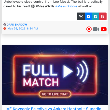
Unbelievable close control from Leo Messi. The ball is practically
glued to his feet! ⚽️ #MessiSkills
#MessiDribble
#Football ...
DARK SHADOW
May 26, 2026, 8:54 AM
LIVE Koycegiz Belediye vs Ankara Hentbol - Superlig