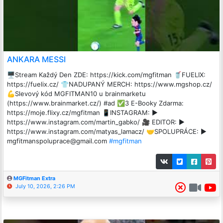
ANKARA MESSI
🖥️Stream Každý Den ZDE: https://kick.com/mgfitman 🥤FUELIX:
https://fuelix.cz/ 👕NADUPANÝ MERCH: https://www.mgshop.cz/
💪Slevový kód MGFITMAN10 u brainmarketu
(https://www.brainmarket.cz/) #ad ✅3 E-Booky Zdarma:
https://moje.flixy.cz/mgfitman 📱INSTAGRAM: ►
https://www.instagram.com/martin_gabko/ 🎥 EDITOR: ►
https://www.instagram.com/matyas_lamacz/ 🤝SPOLUPRÁCE: ►
mgfitmanspoluprace@gmail.com
#mgfitman
MGFitman Extra
July 10, 2026, 2:26 PM