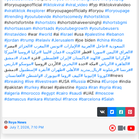
#foryoupageofficial
#tiktokviral
#viral_video
#fyp #tiktokviralvideo
#viraltiktok
#explorer
#foryoupageofficially #foryou
#foryoupage
#trending
#youtubevide
#shortscomedy
#shortstiktok
#shortsfortnite
#shortsbts
#shortsbhaiveersinghji
#shortsbgmi
#shortsassam
#shortsads
#youtubegrowth
#youtubeusers
#instavideo
#war
#world
#ai
#israel
#usa
#palestine
#lebanon
#jordan
#trump
#telaviv
#Jerusalem
#joe biden
#china
#india
#السعودية
#عاجل
#العربية
#الإمارات
#تونس
#المغرب
#الجزائر
#مصر
#العراق
#اليمن
#سوريا
#قطر
#الكويت
#عمان
#ليبيا
#تركيا
#روسيا
#أميركا
#أوكرانيا
#الصين
#الهند
#باكستان
#إيران
#فلسطين
#غزة
#بغداد
#دمشق
#القاهرة
#الرياض
#مكة #جدة
#البحرين
#الأردن #روسيا
#موسكو
#باريس
#فرنسا
#برشلونة
#ريال_مدريد
#الأهلي
#طهران
#أنقرة
#إسطنبول
#دمشق
‏#news
#كورونا
#إثيوبيا
#كييف
#روما
#نيويورك
#واشنطن
#أفغانستان
#breaking
#live
#livestream
#USA
#Russia
#China
#Europe
#india
#pakistan
#turkey
#israel #palestine
#gaza
#iran
#syria
#iraq
#algeria
#morocco
#egypt
#cairo
#saudi
#UAE
#moscow
#damascus
#ankara
#Istanbul
#france
#barcelona
#Salah
Roya News
July 7, 2026, 7:10 PM