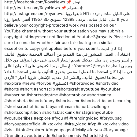
http://facebook.com/RoyaNews 📌 تويتر:
http://twitter.com/RoyaNews 📌 إنستغرام:
http://instagram.com/royanews تابعوا رؤيا HD على النايل سات , تردد :
11957 أفقي تابعوا رؤيا SD على النايل سات , تردد : 12398 عمودي If you
believe your copyright-protected work was posted on our
YouTube channel without your authorization you may submit a
copyright infringement notification at Youtube2@roya.tv Please be
sure to consider whether fair use fair dealing or a similar
exception to copyright applies before you submit. إذا كان لديك
اعتقاد أن العمل المنشور في هذا الفيديو من أعمالك المحمية بحقوق التأليف
والنشر وبدون إذن منك، يمكنك تقديم إشعار التعدي على حق المؤلف من خلال
إرسال بريد الكتروني على العنوان التالي : Youtube2@roya.tv ويرجى النظر
في ما إذا كان استخدامنا للعمل المحمي بحقوق التأليف والنشر استخداما عادلا
غير مخالفا لحقوق التأليف والنشر قبل تقديم الإشعار. #رؤيا_أخبار #الأردن
#explore #news #foryou #اكسبلور #shortsvideo #shortvideo
#shorts #short #shortsclip #shortscraft #youtube #youtuber
#subscribe #shortsadoptme #shortsroblox #shortsanity
#shortsbeta #shortsfunny #shortsasmr #shortsart #shortscooking
#shortscrochet #shortsbyamritamam #shortschallenge
#shortscomplitition #shortsblackpink #instagramyoutube
#youtuberlikes #explore #fyou #f #trendingvideo #foryoupag
#foryoupageofficial #tiktokviral #viral_video #fyp #tiktokviralvideo
#viraltiktok #explorer #foryoupageofficially #foryou #foryoupage
#trending #youtubevide #shortscomedy #shortstiktok