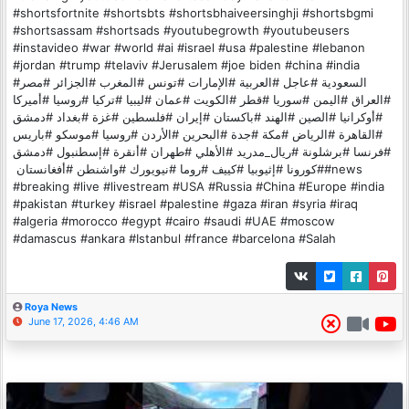
#shortsfortnite #shortsbts #shortsbhaiveersinghji #shortsbgmi
#shortsassam #shortsads #youtubegrowth #youtubeusers
#instavideo #war #world #ai #israel #usa #palestine #lebanon
#jordan #trump #telaviv #Jerusalem #joe biden #china #india
#السعودية #عاجل #العربية #الإمارات #تونس #المغرب #الجزائر #مصر
#العراق #اليمن #سوريا #قطر #الكويت #عمان #ليبيا #تركيا #روسيا #أميركا
#أوكرانيا #الصين #الهند #باكستان #إيران #فلسطين #غزة #بغداد #دمشق
#القاهرة #الرياض #مكة #جدة #البحرين #الأردن #روسيا #موسكو #باريس
#فرنسا #برشلونة #ريال_مدريد #الأهلي #طهران #أنقرة #إسطنبول #دمشق
#كورونا #إثيوبيا #كييف #روما #نيويورك #واشنطن #أفغانستان ‏#news
#breaking #live #livestream #USA #Russia #China #Europe #india
#pakistan #turkey #israel #palestine #gaza #iran #syria #iraq
#algeria #morocco #egypt #cairo #saudi #UAE #moscow
#damascus #ankara #Istanbul #france #barcelona #Salah
Roya News
June 17, 2026, 4:46 AM