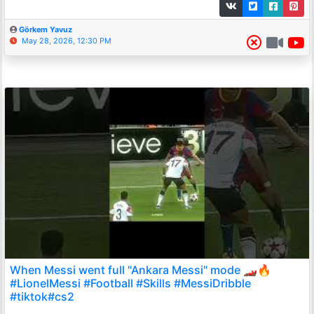
Görkem Yavuz
May 28, 2026, 12:30 PM
When Messi went full "Ankara Messi" mode 🏎️🔥
#LionelMessi #Football #Skills #MessiDribble
#tiktok#cs2