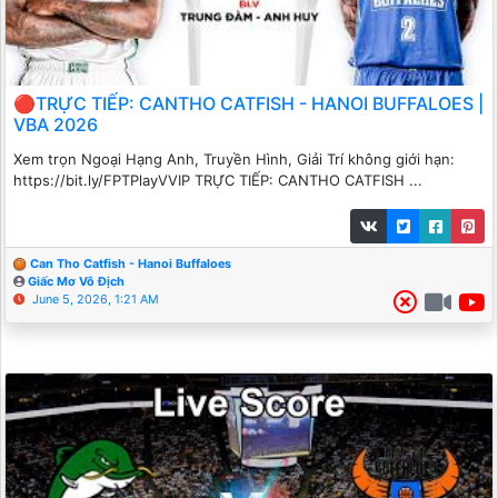
🔴TRỰC TIẾP: CANTHO CATFISH - HANOI BUFFALOES |
VBA 2026
Xem trọn Ngoại Hạng Anh, Truyền Hình, Giải Trí không giới hạn:
https://bit.ly/FPTPlayVVIP TRỰC TIẾP: CANTHO CATFISH ...
Can Tho Catfish - Hanoi Buffaloes
Giấc Mơ Vô Địch
June 5, 2026, 1:21 AM