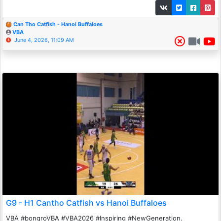
Can Tho Catfish - Hanoi Buffaloes
VBA
June 4, 2026, 11:09 AM
G9 - H1 Cantho Catfish vs Hanoi Buffaloes
VBA #bongroVBA #VBA2026 #Inspiring #NewGeneration.