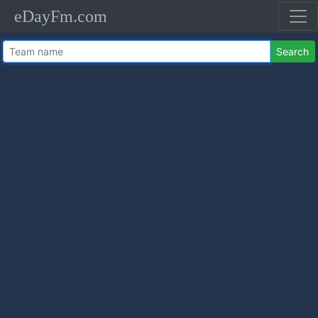
eDayFm.com
Search