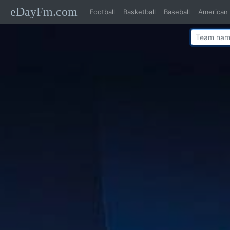
eDayFm.com
Football
Basketball
Baseball
American 