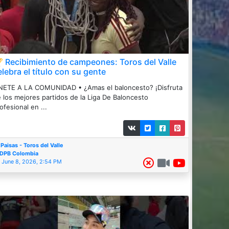
 Recibimiento de campeones: Toros del Valle
elebra el título con su gente
ETE A LA COMUNIDAD • ¿Amas el baloncesto? ¡Disfruta
 los mejores partidos de la Liga De Baloncesto
ofesional en ...
Paisas - Toros del Valle
DPB Colombia
June 8, 2026, 2:54 PM