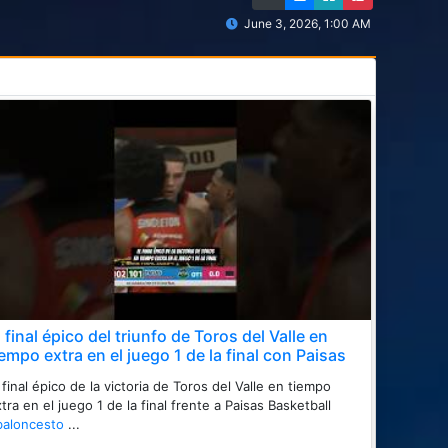
June 3, 2026, 1:00 AM
l final épico del triunfo de Toros del Valle en
iempo extra en el juego 1 de la final con Paisas
 final épico de la victoria de Toros del Valle en tiempo
tra en el juego 1 de la final frente a Paisas Basketball
baloncesto
...