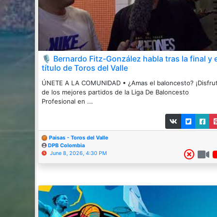
🎙️ Bernardo Fitz-González habla tras la final y e
título de Toros del Valle
ÚNETE A LA COMUNIDAD • ¿Amas el baloncesto? ¡Disfru
de los mejores partidos de la Liga De Baloncesto
Profesional en ...
Paisas - Toros del Valle
DPB Colombia
June 8, 2026, 4:30 PM