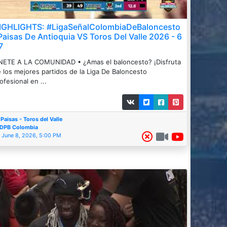
IGHLIGHTS: #LigaSeñalColombiaDeBaloncesto
 Paisas De Antioquia VS Toros Del Valle 2026 - 6
7
ETE A LA COMUNIDAD • ¿Amas el baloncesto? ¡Disfruta
 los mejores partidos de la Liga De Baloncesto
ofesional en ...
Paisas - Toros del Valle
DPB Colombia
June 8, 2026, 5:00 PM