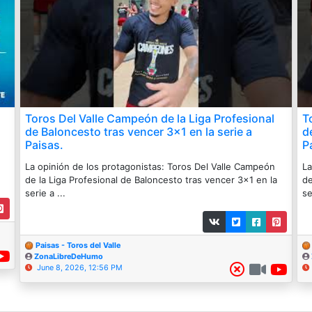
Toros Del Valle Campeón de la Liga Profesional
T
de Baloncesto tras vencer 3x1 en la serie a
d
Paisas.
P
La opinión de los protagonistas: Toros Del Valle Campeón
La
de la Liga Profesional de Baloncesto tras vencer 3x1 en la
de
serie a ...
se
Paisas - Toros del Valle
ZonaLibreDeHumo
June 8, 2026, 12:56 PM