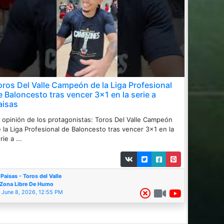
oros Del Valle Campeón de la Liga Profesional
e Baloncesto tras vencer 3x1 en la serie a
aisas
 opinión de los protagonistas: Toros Del Valle Campeón
 la Liga Profesional de Baloncesto tras vencer 3x1 en la
rie a ...
Paisas - Toros del Valle
Zona Libre De Humo
June 8, 2026, 12:55 PM