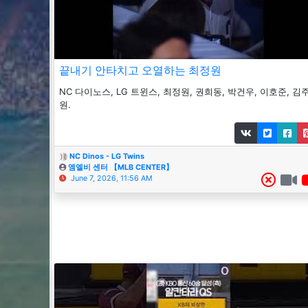
끝내기 안타치고 오열하는 최정원
NC 다이노스, LG 트윈스, 최정원, 권희동, 박건우, 이호준, 김
원.
NC Dinos - LG Twins
엠엘비 센터 【MLB CENTER】
June 7, 2026, 11:56 AM