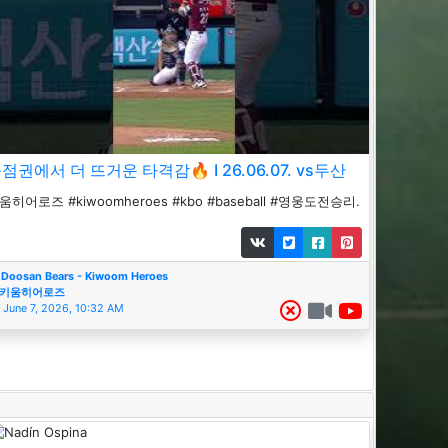
점권에서 더 뜨거운 타격감🔥 I 26.06.07. vs두산
움히어로즈 #kiwoomheroes #kbo #baseball #영웅도전승리.
Doosan Bears - Kiwoom Heroes
키움히어로즈
June 7, 2026, 10:32 AM