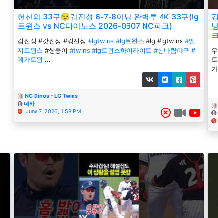
헌신의 33구😌김진성 6-7-8이닝 완벽투 4K 33구(lg
강
트윈스 vs NC다이노스 2026-0607 NC파크)
닝
크
김진성 #갓진성 #킹진성
#lgtwins
#lg트윈스
#lg #lgtwins
#엘
지트윈스
#쌍둥이
#twins
#lg트윈스하이라이트
#신바람야구
#
메가트윈
...
트
가
NC Dinos - LG Twins
네카
June 7, 2026, 1:58 PM