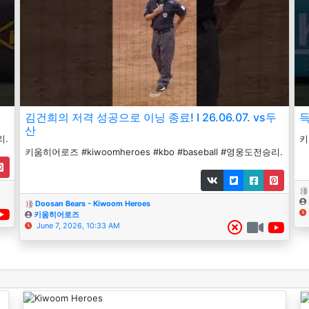
김건희의 저격 성공으로 이닝 종료! I 26.06.07. vs두
득
산
리.
키
키움히어로즈 #kiwoomheroes #kbo #baseball #영웅도전승리.
Doosan Bears - Kiwoom Heroes
키움히어로즈
June 7, 2026, 10:33 AM