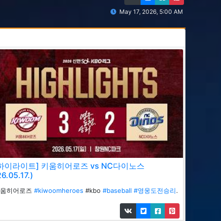
May 17, 2026, 5:00 AM
하이라이트] 키움히어로즈 vs NC다이노스
26.05.17.)
키움히어로즈
#kiwoomheroes
#kbo
#baseball
#영웅도전승리
.