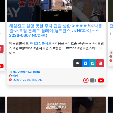
해설진도 설명 못한 주자 겹침 상황 어버버버!👀박동
전
원-서호철 본헤드 플레이(lg트윈스 vs NC다이노스
주
키
2026-0607 NC파크)
박동원본헤드
#서호철본헤드
#박용근 #이호준 #lgtwins #lg트윈
스 #lg #lgtwins #엘지트윈스 #쌍둥이 #twins #lg트윈스하이라
이트 ...
NC Dinos - LG Twins
네카
June 7, 2026, 11:17 AM