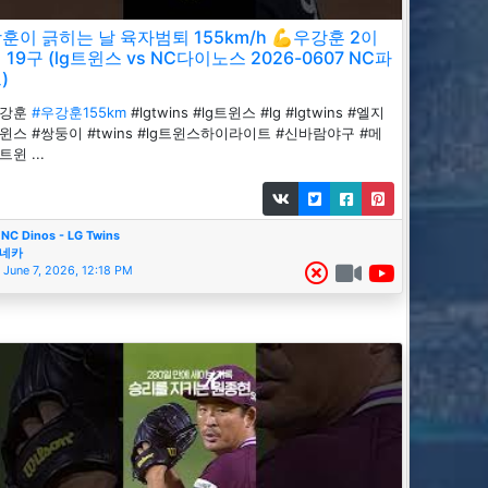
훈이 긁히는 날 육자범퇴 155km/h 💪우강훈 2이
 19구 (lg트윈스 vs NC다이노스 2026-0607 NC파
)
우강훈
#우강훈155km
#lgtwins #lg트윈스 #lg #lgtwins #엘지
윈스 #쌍둥이 #twins #lg트윈스하이라이트 #신바람야구 #메
트윈 ...
NC Dinos - LG Twins
네카
June 7, 2026, 12:18 PM