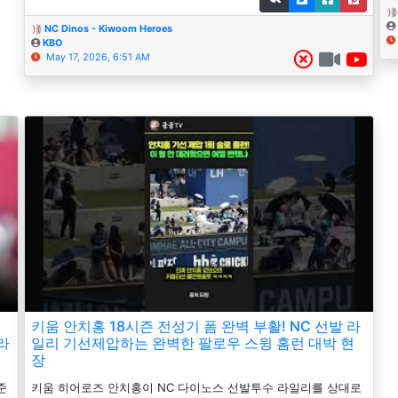
NC Dinos - Kiwoom Heroes
KBO
May 17, 2026, 6:51 AM
이
키움 안치홍 18시즌 전성기 폼 완벽 부활! NC 선발 라
이라
일리 기선제압하는 완벽한 팔로우 스윙 홈런 대박 현
장
준
키움 히어로즈 안치홍이 NC 다이노스 선발투수 라일리를 상대로